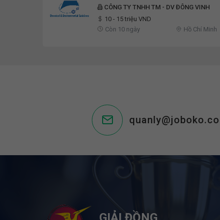
CÔNG TY TNHH TM - DV ĐÔNG VINH
10 - 15 triệu VND
Còn 10 ngày
Hồ Chí Minh
quanly@joboko.c
GIẢI ĐỒNG