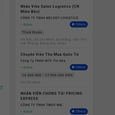
Nhân Viên Sales Logistics (CN
Miền Bắc)
CÔNG TY TNHH MELODY LOGISTICS
Active
OMess
Thoả thuận
Hà Nội, Hồ Chí Minh, Đà Nẵng, Cần Thơ,
Hải Phòng, Đồng Nai, Khác
Chuyên Viên Thu Mua Quốc Tế
Công Ty TNHH MTV Tín Nha
Active
OMess
10.000.000 - 17.000.000 VND
Hồ Chí Minh
NHÂN VIÊN CHỨNG TỪ/ PRICING
EXPRESS
CÔNG TY TNHH TMDV NNL
Active
OMess