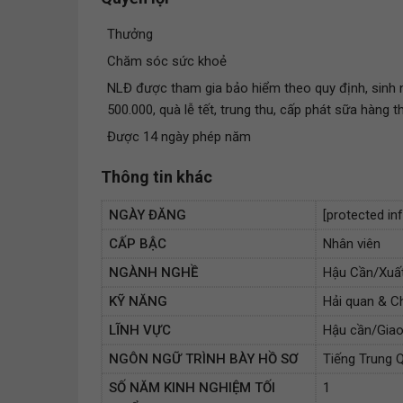
Thưởng
Chăm sóc sức khoẻ
NLĐ được tham gia bảo hiểm theo quy định, sinh 
500.000, quà lễ tết, trung thu, cấp phát sữa hàng t
Được 14 ngày phép năm
Thông tin khác
NGÀY ĐĂNG
[protected in
CẤP BẬC
Nhân viên
NGÀNH NGHỀ
Hậu Cần/Xuất
KỸ NĂNG
Hải quan & Ch
LĨNH VỰC
Hậu cần/Giao
NGÔN NGỮ TRÌNH BÀY HỒ SƠ
Tiếng Trung 
SỐ NĂM KINH NGHIỆM TỐI
1