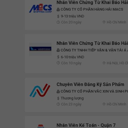
Nhân Viên Chứng Từ Khai Báo Hả
CÔNG TY CỔ PHẦN HÀNG HẢI MACS
9-13 triệu VND
Còn 20 ngày
Hồ Chí Minh
Nhân Viên Chứng Từ Khai Báo Hả
CÔNG TY TNHH TIẾP VẬN & VẬN TẢI Á
6-10 triệu VND
Còn 10 ngày
Hà Nội, Hồ C
Dương
Chuyên Viên Đăng Ký Sản Phẩm
CÔNG TY CỔ PHẦN VẮC XIN VÀ SINH 
Thương lượng
Còn 23 ngày
Hồ Chí Minh
Nhân Viên Kế Toán - Quận 7