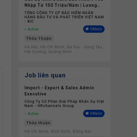
Nhập Từ 150 Triệu/Năm | Lương
Cứng Không Phụ Thuộc Doanh Số
TỔNG CÔNG TY CP BẢO HIỂM NGÂN
HÀNG ĐẦU TƯ VÀ PHÁT TRIỂN VIỆT NAM
- BIC
Active
OMess
Thỏa Thuận
Hà Nội, Hồ Chí Minh, Bà Rịa - Vũng Tàu,
Hải Dương, Quảng Ninh
Job liên quan
Import - Export & Sales Admin
Executive
Công Ty Cổ Phần Giải Pháp Nhân Sự Việt
Nam - HRchannels Group
Active
OMess
Thỏa thuận
Hồ Chí Minh, Bình Định, Đồng Nai