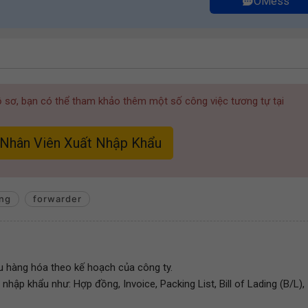
OMess
hồ sơ, bạn có thể tham khảo thêm một số công việc tương tự tại
 Nhân Viên Xuất Nhập Khẩu
ing
forwarder
ẩu hàng hóa theo kế hoạch của công ty.
 nhập khẩu như: Hợp đồng, Invoice, Packing List, Bill of Lading (B/L),