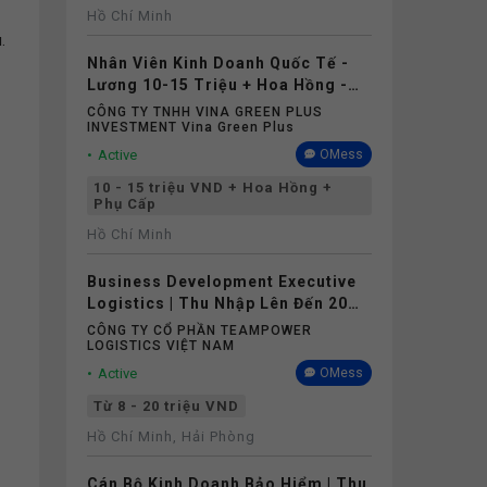
Hồ Chí Minh
.
Nhân Viên Kinh Doanh Quốc Tế -
Lương 10-15 Triệu + Hoa Hồng -
Hồ Chí Minh
CÔNG TY TNHH VINA GREEN PLUS
INVESTMENT Vina Green Plus
Active
OMess
10 - 15 triệu VND + Hoa Hồng +
Phụ Cấp
Hồ Chí Minh
Business Development Executive
Logistics | Thu Nhập Lên Đến 20
Triệu | Nhận Fresher
CÔNG TY CỔ PHẦN TEAMPOWER
LOGISTICS VIỆT NAM
Active
OMess
Từ 8 - 20 triệu VND
Hồ Chí Minh, Hải Phòng
Cán Bộ Kinh Doanh Bảo Hiểm | Thu