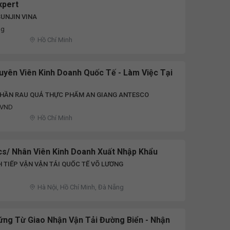
xpert
UNJIN VINA
ng
Hồ Chí Minh
uyên Viên Kinh Doanh Quốc Tế - Làm Việc Tại
PHẦN RAU QUẢ THỰC PHẨM AN GIANG ANTESCO
u VND
Hồ Chí Minh
cs/ Nhân Viên Kinh Doanh Xuất Nhập Khẩu
 TIẾP VẬN VẬN TẢI QUỐC TẾ VÕ LƯƠNG
Hà Nội, Hồ Chí Minh, Đà Nẵng
ứng Từ Giao Nhận Vận Tải Đường Biển - Nhận