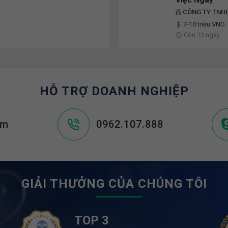
CÔNG TY TNHH
7-10 triệu VND
Còn 13 ngày
HỖ TRỢ DOANH NGHIỆP
om
0962.107.888
GIẢI THƯỞNG CỦA CHÚNG TÔI
TOP 3