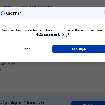
 letter
Tiện ích/Cẩm nang
Xác nhận
Hồ Chí Minh
Ngành ngh
Việc làm hiện tại đã hết hạn, bạn có muốn xem thêm các việc làm
khác tương tự không?
Đóng
Xác nhận
Nhập Khẩu
micals Limited Company
ồ Chí Minh
ớc
 và gia tăng cơ hội trúng tuyển