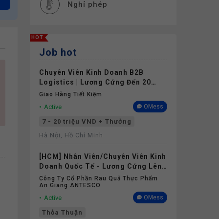
Nghỉ phép
HOT
Job hot
Chuyên Viên Kinh Doanh B2B
Logistics | Lương Cứng Đến 20
Triệu | Tối Thiểu 1 Năm Kinh
Giao Hàng Tiết Kiệm
Nghiệm
Active
OMess
7 - 20 triệu VND + Thưởng
Hà Nội, Hồ Chí Minh
[HCM] Nhân Viên/Chuyên Viên Kinh
Doanh Quốc Tế - Lương Cứng Lên
Đến 18 Triệu
Công Ty Cổ Phần Rau Quả Thực Phẩm
An Giang ANTESCO
Active
OMess
Thỏa Thuận