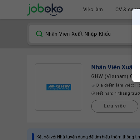
Việc làm
CV & cover
Nhân Viên Xuất 
GHW (vietnam) Che
Địa điểm làm việc:
H
Hết hạn:
1 tháng trư
Lưu việc
Kết nối với Nhà tuyển dụng để tìm hiểu thêm thông tin