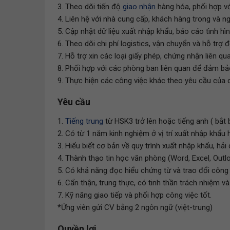
3. Theo dõi tiến độ
giao nhận
hàng hóa, phối hợp vớ
4. Liên hệ với nhà cung cấp, khách hàng trong và n
5. Cập nhật dữ liệu xuất nhập khẩu, báo cáo tình hì
6. Theo dõi chi phí logistics, vận chuyển và hỗ trợ 
7. Hỗ trợ xin các loại giấy phép, chứng nhận liên q
8. Phối hợp với các phòng ban liên quan để đảm bả
9. Thực hiện các công việc khác theo yêu cầu của c
Yêu cầu
1.
Tiếng trung
từ HSK3 trở lên hoặc tiếng anh ( bắt
2. Có từ 1 năm kinh nghiệm ở vị trí xuất nhập khẩu 
3. Hiểu biết cơ bản về quy trình xuất nhập khẩu, hải 
4. Thành thạo tin học văn phòng (Word, Excel, Outlo
5. Có khả năng đọc hiểu chứng từ và trao đổi công
6. Cẩn thận, trung thực, có tinh thần trách nhiệm và
7. Kỹ năng giao tiếp và phối hợp công việc tốt.
*Ứng viên gửi CV bằng 2 ngôn ngữ (việt-trung)
Quyền lợi