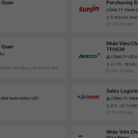
i Quan
Purchasing E
CÔNG TY TNHH S
$ 450-650 /thá
Còn 29 ngày
Nhân Viên/Ch
i Quan
TP.HCM
 ÂU
CÔNG TY CỔ 
LC 10 - 18 triệ
hí Minh, Đà Nẵng, Hải Phòng, Bình
Còn 15 ngày
Sales Logisti
PHẨM NAM HƯNG VIỆT
CÔNG TY TNHH
8 Tr - 20 Tr VND
Còn 29 ngày
Nhân Viên Ch
Việc Ngay