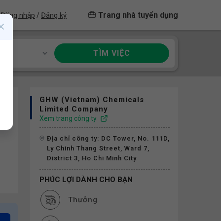
Trang nhà tuyển dụng
Đăng nhập
Đăng ký
/
TÌM VIỆC
ề
GHW (vietnam) Chemicals
Limited Company
Xem trang công ty
Địa chỉ công ty: DC Tower, No. 111D,
Ly Chinh Thang Street, Ward 7,
District 3, Ho Chi Minh City
PHÚC LỢI DÀNH CHO BẠN
Thưởng