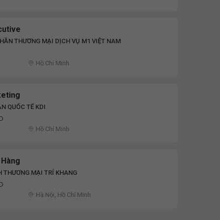
cutive
HẦN THƯƠNG MẠI DỊCH VỤ M1 VIỆT NAM
Hồ Chí Minh
eting
N QUỐC TẾ KDI
ND
Hồ Chí Minh
 Hàng
H THƯƠNG MẠI TRÍ KHANG
ND
Hà Nội, Hồ Chí Minh