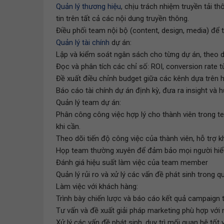
Quản lý thương hiệu
, chịu trách nhiệm truyền tải 
tin trên tất cả các nội dung truyền thông.
Điều phối team nội bộ (content, design, media) để 
Quản lý tài chính
dự án:
Lập và kiểm soát ngân sách cho từng dự án, theo dõ
Đọc và phân tích các chỉ số: ROI, conversion rate 
Đề xuất điều chỉnh budget giữa các kênh dựa trên h
Báo cáo tài chính dự án định kỳ, đưa ra insight và 
Quản lý team dự án:
Phân công công việc hợp lý cho thành viên trong tea
khi cần.
Theo dõi tiến độ công việc của thành viên, hỗ trợ k
Họp team thường xuyên để đảm bảo mọi người hiểu 
Đánh giá hiệu suất làm việc của team member
Quản lý rủi ro và xử lý các vấn đề phát sinh trong quá
Làm việc với khách hàng:
Trình bày chiến lược và báo cáo kết quả campaign 
Tư vấn và đề xuất giải pháp marketing phù hợp với 
Xử lý các vấn đề phát sinh, duy trì mối quan hệ tốt