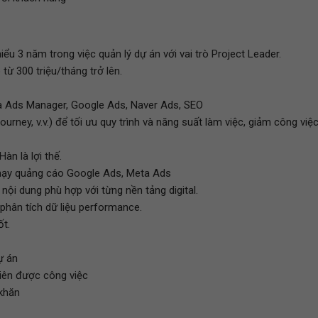
iểu 3 năm trong việc quản lý dự án với vai trò Project Leader.
ừ 300 triệu/tháng trở lên.
eta Ads Manager, Google Ads, Naver Ads, SEO
urney, v.v.) để tối ưu quy trình và năng suất làm việc, giảm công việ
àn là lợi thế.
chạy quảng cáo Google Ads, Meta Ads
nội dung phù hợp với từng nền tảng digital.
 phân tích dữ liệu performance.
ốt.
ự án
tiên được công việc
 khăn