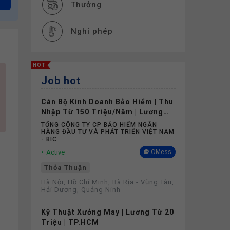
Thưởng
Nghỉ phép
Bảo hiểm
HOT
Job hot
Cán Bộ Kinh Doanh Bảo Hiểm | Thu
Nhập Từ 150 Triệu/Năm | Lương
Cứng Không Phụ Thuộc Doanh Số
TỔNG CÔNG TY CP BẢO HIỂM NGÂN
HÀNG ĐẦU TƯ VÀ PHÁT TRIỂN VIỆT NAM
- BIC
Active
OMess
Thỏa Thuận
Hà Nội, Hồ Chí Minh, Bà Rịa - Vũng Tàu,
Hải Dương, Quảng Ninh
Kỹ Thuật Xưởng May | Lương Từ 20
Triệu | TP.HCM