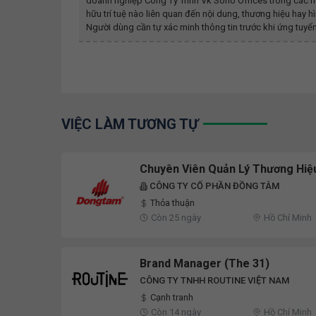
doanh nghiệp
Công Ty Tnhh Vk Soho Offices
trong các h
hữu trí tuệ nào liên quan đến nội dung, thương hiệu ha
Người dùng cần tự xác minh thông tin trước khi ứng tuyển
VIỆC LÀM TƯƠNG TỰ
Chuyên Viên Quản Lý Thương Hiệ
CÔNG TY CỔ PHẦN ĐỒNG TÂM
Thỏa thuận
Còn 25 ngày
Hồ Chí Minh
Brand Manager (The 31)
CÔNG TY TNHH ROUTINE VIỆT NAM
Cạnh tranh
Còn 14 ngày
Hồ Chí Minh