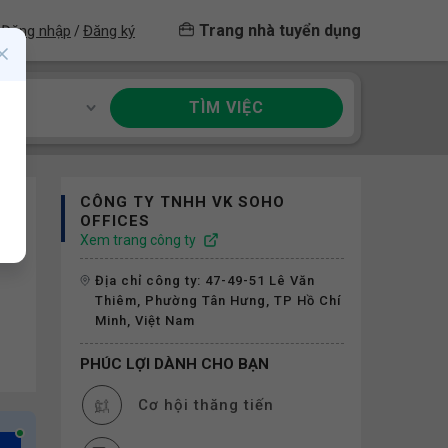
Trang nhà tuyển dụng
Đăng nhập
Đăng ký
/
TÌM VIỆC
ề
CÔNG TY TNHH VK SOHO
OFFICES
Xem trang công ty
Địa chỉ công ty: 47-49-51 Lê Văn
Thiêm, Phường Tân Hưng, TP Hồ Chí
Minh, Việt Nam
PHÚC LỢI DÀNH CHO BẠN
Cơ hội thăng tiến