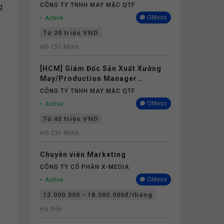
CÔNG TY TNHH MAY MẶC QTF
g
Active
OMess
Từ 20 triệu VND
Hồ Chí Minh
[HCM] Giám Đốc Sản Xuất Xưởng
May/Production Manager
(Garments) - Lương 40M+
CÔNG TY TNHH MAY MẶC QTF
Active
OMess
Từ 40 triệu VND
Hồ Chí Minh
Chuyên viên Marketing
CÔNG TY CỔ PHẦN X-MEDIA
Active
OMess
13.000.000 - 18.000.000đ/tháng
Hà Nội