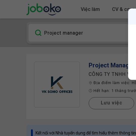
Việc làm
CV & cover
Project Manager
CÔNG TY TNHH VK
Địa điểm làm việc:
H
Hết hạn:
1 tháng trư
Lưu việc
Kết nối với Nhà tuyển dụng để tìm hiểu thêm thông tin