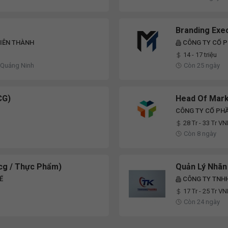
Branding Exe
LIÊN THÀNH
CÔNG TY CỔ P
14 - 17 triệu
 Quảng Ninh
Còn 25 ngày
CG)
Head Of Mark
CÔNG TY CỔ PHẦ
28 Tr - 33 Tr V
Còn 8 ngày
cg / Thực Phẩm)
Quản Lý Nhãn
Ế
CÔNG TY TNH
17 Tr - 25 Tr V
Còn 24 ngày