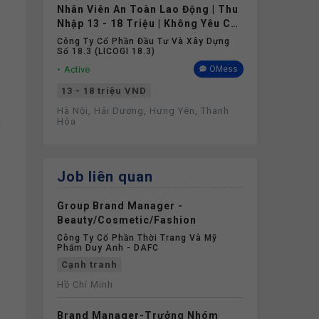
Nhân Viên An Toàn Lao Động | Thu
Nhập 13 - 18 Triệu | Không Yêu Cầu
Kinh Nghiệm
Công Ty Cổ Phần Đầu Tư Và Xây Dựng
Số 18.3 (LICOGI 18.3)
Active
OMess
13 - 18 triệu VND
Hà Nội, Hải Dương, Hưng Yên, Thanh
c
Hóa
Job liên quan
Group Brand Manager -
Beauty/Cosmetic/Fashion
Công Ty Cổ Phần Thời Trang Và Mỹ
Phẩm Duy Anh - DAFC
Cạnh tranh
Hồ Chí Minh
Brand Manager-Trưởng Nhóm