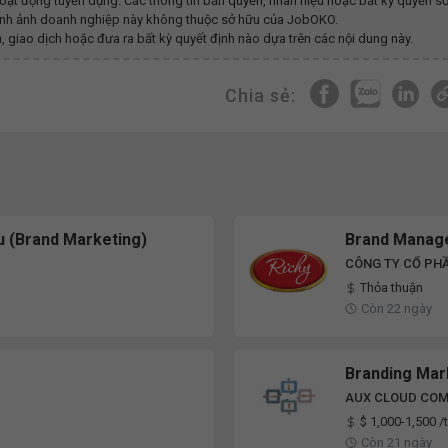
oạt động tuyển dụng. Các thông tin bản quyền, nhãn hiệu hoặc bất kỳ quyền s
y hình ảnh doanh nghiệp này không thuộc sở hữu của JobOKO.
, giao dịch hoặc đưa ra bất kỳ quyết định nào dựa trên các nội dung này.
Chia sẻ:
u (Brand Marketing)
Brand Manag
CÔNG TY CỔ PH
Thỏa thuận
Còn 22 ngày
Branding Mar
AUX CLOUD COM
$ 1,000-1,500 /
Còn 21 ngày