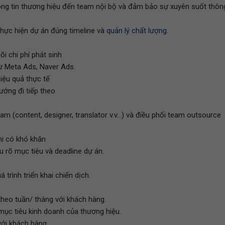
thông tin thương hiệu đến team nội bộ và đảm bảo sự xuyên suốt thôn
thực hiện dự án đúng timeline và
quản lý chất lượng
.
i chi phí phát sinh
từ Meta Ads, Naver Ads.
iệu quả thực tế
hướng đi tiếp theo
m (content, designer, translator v.v...) và điều phối team outsource
hi có khó khăn
rõ mục tiêu và deadline dự án.
 trình triển khai chiến dịch.
theo tuần/ tháng với khách hàng.
mục tiêu kinh doanh của thương hiệu.
 với khách hàng