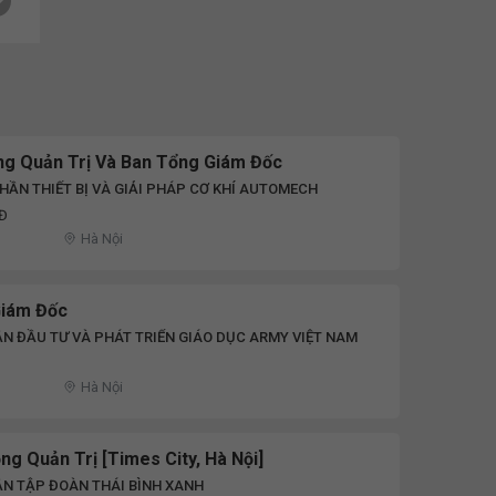
ồng Quản Trị Và Ban Tổng Giám Đốc
HẦN THIẾT BỊ VÀ GIẢI PHÁP CƠ KHÍ AUTOMECH
NĐ
Hà Nội
Giám Đốc
N ĐẦU TƯ VÀ PHÁT TRIỂN GIÁO DỤC ARMY VIỆT NAM
Hà Nội
ng Quản Trị [Times City, Hà Nội]
ẦN TẬP ĐOÀN THÁI BÌNH XANH