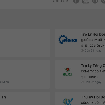
Chia sẻ:
Trợ Lý Hội Đ
CÔNG TY CỔ P
13 - 20 triệu V
Còn 21 ngày
Trợ Lý Tổng 
CÔNG TY CỔ PHẦ
8 - 10 triệu
hí Minh
Còn 22 ngày
 Trị
Thư Ký Hội Đồ
CÔNG TY CỔ PH