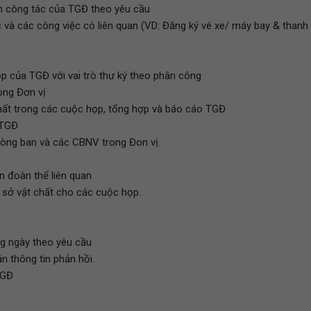
yến công tác của TGĐ theo yêu cầu
c và các công việc có liên quan (VD: Đăng ký vé xe/ máy bay & thanh
ọp của TGĐ với vai trò thư ký theo phân công
ong Đơn vị
 nhất trong các cuộc họp, tổng hợp và báo cáo TGĐ
 TGĐ
Phòng ban và các CBNV trong Đon vị.
n đoàn thể liên quan
 sở vật chất cho các cuộc họp.
àng ngày theo yêu cầu
ận thông tin phản hồi.
TGĐ