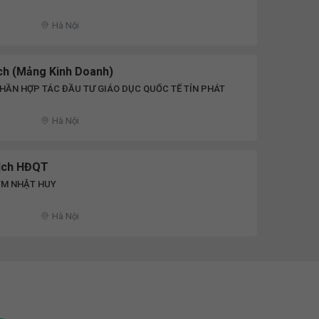
Hà Nội
ịch (Mảng Kinh Doanh)
HẦN HỢP TÁC ĐẦU TƯ GIÁO DỤC QUỐC TẾ TÍN PHÁT
Hà Nội
ịch HĐQT
TM NHẬT HUY
Hà Nội