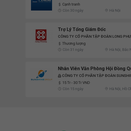
Cạnh tranh
Còn 30 ngày
Hà Nội
Trợ Lý Tổng Giám Đốc
CÔNG TY CỔ PHẦN TẬP ĐOÀN LONG PH
Thương lượng
Còn 31 ngày
Hà Nội, Bắc 
Nhân Viên Văn Phòng Hội Đồng Q
CÔNG TY CỔ PHẦN TẬP ĐOÀN SUNSHI
15 Tr - 30 Tr VND
Còn 15 ngày
Hà Nội, Hồ C