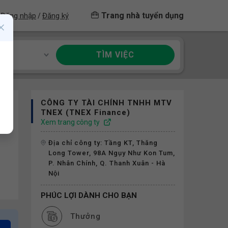
Trang nhà tuyển dụng
Đăng nhập
Đăng ký
/
TÌM VIỆC
ề
CÔNG TY TÀI CHÍNH TNHH MTV
TNEX (TNEX Finance)
Xem trang công ty
Địa chỉ công ty: Tầng KT, Thăng
Long Tower, 98A Ngụy Như Kon Tum,
P. Nhân Chính, Q. Thanh Xuân - Hà
Nội
PHÚC LỢI DÀNH CHO BẠN
Thưởng