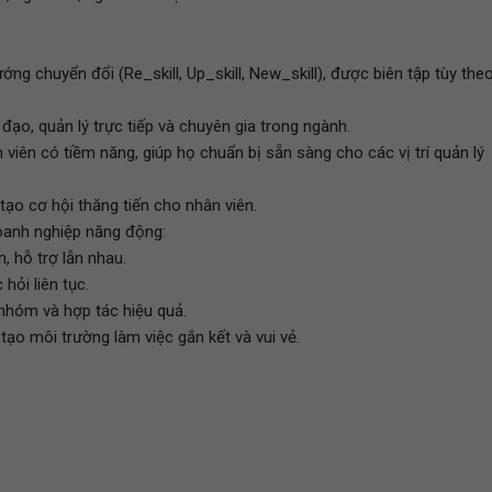
ng chuyển đổi (Re_skill, Up_skill, New_skill), được biên tập tùy the
đạo, quản lý trực tiếp và chuyên gia trong ngành.
 viên có tiềm năng, giúp họ chuẩn bị sẵn sàng cho các vị trí quản lý
 tạo cơ hội thăng tiến cho nhân viên.
doanh nghiệp năng động:
m, hỗ trợ lẫn nhau.
hỏi liên tục.
 nhóm và hợp tác hiệu quả.
, tạo môi trường làm việc gắn kết và vui vẻ.