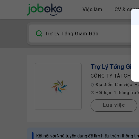
Việc làm
CV & cover
Trợ Lý Tổng Giá
CÔNG TY TÀI CHÍN
Địa điểm làm việc:
H
Hết hạn:
1 tháng trư
Lưu việc
Kết nối với Nhà tuyển dụng để tìm hiểu thêm thông tin