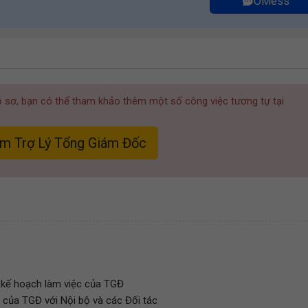
OMess
hồ sơ, bạn có thể tham khảo thêm một số công việc tương tự tại
àm Trợ Lý Tổng Giám Đốc
ý kế hoạch làm việc của TGĐ
p của TGĐ với Nội bộ và các Đối tác