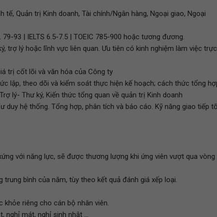
nh tế, Quản trị Kinh doanh, Tài chính/Ngân hàng, Ngoại giao, Ngoại
 79-93 | IELTS 6.5-7.5 | TOEIC 785-900 hoặc tương đương.
ý, trợ lý hoặc lĩnh vực liên quan. Ưu tiên có kinh nghiệm làm việc trực
á trị cốt lõi và văn hóa của Công ty
c lập, theo dõi và kiểm soát thực hiện kế hoạch; cách thức tổng hợ
Trợ lý- Thư ký, Kiến thức tổng quan về quản trị Kinh doanh
Tư duy hệ thống. Tổng hợp, phân tích và báo cáo. Kỹ năng giao tiếp tố
 xứng với năng lực, sẽ được thương lượng khi ứng viên vượt qua vòng
 trung bình của năm, tùy theo kết quả đánh giá xếp loại.
c khỏe riêng cho cán bộ nhân viên.
, nghỉ mát, nghỉ sinh nhật ...