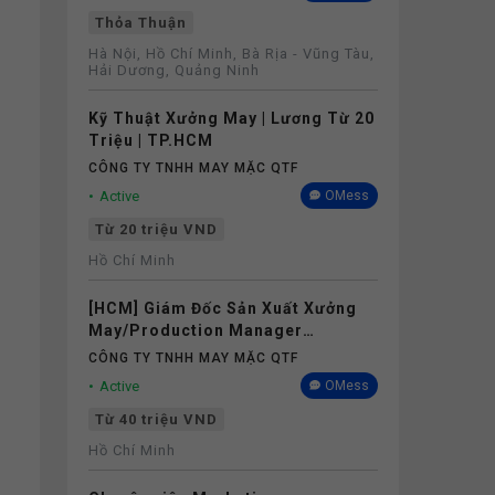
Thỏa Thuận
Hà Nội, Hồ Chí Minh, Bà Rịa - Vũng Tàu,
Hải Dương, Quảng Ninh
Kỹ Thuật Xưởng May | Lương Từ 20
Triệu | TP.HCM
CÔNG TY TNHH MAY MẶC QTF
Active
OMess
Từ 20 triệu VND
Hồ Chí Minh
[HCM] Giám Đốc Sản Xuất Xưởng
May/Production Manager
(Garments) - Lương 40M+
CÔNG TY TNHH MAY MẶC QTF
Active
OMess
Từ 40 triệu VND
Hồ Chí Minh