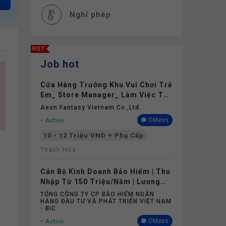
Nghỉ phép
HOT
Job hot
Cửa Hàng Trưởng Khu Vui Chơi Trẻ
Em_ Store Manager_ Làm Việc Tại
Aeon Mall Thanh Hóa
Aeon Fantasy Vietnam Co.,ltd.
Active
OMess
10 - 12 Triệu VND + Phụ Cấp
Thanh Hóa
Cán Bộ Kinh Doanh Bảo Hiểm | Thu
Nhập Từ 150 Triệu/Năm | Lương
Cứng Không Phụ Thuộc Doanh Số
TỔNG CÔNG TY CP BẢO HIỂM NGÂN
HÀNG ĐẦU TƯ VÀ PHÁT TRIỂN VIỆT NAM
- BIC
Active
OMess