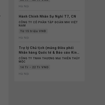
Hà Nội
o
Hành Chính Nhân Sự Nghỉ T7, CN
CÔNG TY CỔ PHẦN TẬP ĐOÀN MHI VIỆT
NAM
Từ 15 triệu VNĐ
Hà Nội
Trợ lý Chủ tịch (mảng Điều phối
Nhãn hàng Quốc tế & Báo cáo Kinh
doanh)
CÔNG TY TNHH THƯƠNG MẠI THIÊN THỦY
MỘC
14 Tr - 22 Tr VND
Hà Nội