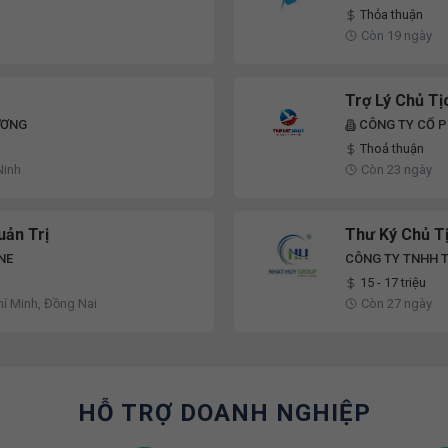
Thỏa thuận
Còn 19 ngày
Trợ Lý Chủ T
ƯƠNG
CÔNG TY CỔ P
Thoả thuận
Ninh
Còn 23 ngày
uản Trị
Thư Ký Chủ T
NE
CÔNG TY TNHH 
15 - 17 triệu
hí Minh, Đồng Nai
Còn 27 ngày
HỖ TRỢ DOANH NGHIỆP