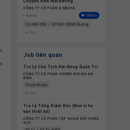
Chuyên viên Marketing
CÔNG TY CỔ PHẦN X-MEDIA
Active
OMess
13.000.000 - 18.000.000đ/tháng
Hà Nội
p,
Job liên quan
t.
Trợ Lý Chủ Tịch Hội Đồng Quản Trị
CÔNG TY CỔ PHẦN CHỨNG KHOÁN AN
BÌNH
Thoả thuận
Hà Nội
Trợ Lý Tổng Giám Đốc (Đơn vị tư
vấn thiết kế)
CÔNG TY CỔ PHẦN TẬP ĐOÀN XÂY DỰNG
SCG
30 Tr - 45 Tr VND