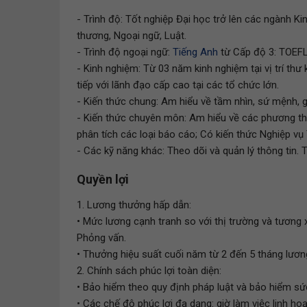
- Trình độ: Tốt nghiệp Đại học trở lên các ngành Ki
thương, Ngoại ngữ, Luật.
- Trình độ ngoại ngữ:
Tiếng Anh
từ Cấp độ 3: TOEFL
- Kinh nghiệm: Từ 03 năm kinh nghiệm tại vị trí thư k
tiếp với lãnh đạo cấp cao tại các tổ chức lớn.
- Kiến thức chung: Am hiểu về tầm nhìn, sứ mệnh, gi
- Kiến thức chuyên môn: Am hiểu về các phương thứ
phân tích các loại báo cáo; Có kiến thức Nghiệp vụ 
- Các kỹ năng khác: Theo dõi và quản lý thông tin. 
Quyền lợi
1. Lương thưởng hấp dẫn:
• Mức lương cạnh tranh so với thị trường và tương
Phỏng vấn.
• Thưởng hiệu suất cuối năm từ 2 đến 5 tháng lương
2. Chính sách phúc lợi toàn diện:
• Bảo hiểm theo quy định pháp luật và bảo hiểm sứ
• Các chế độ phúc lợi đa dạng: giờ làm việc linh hoạt