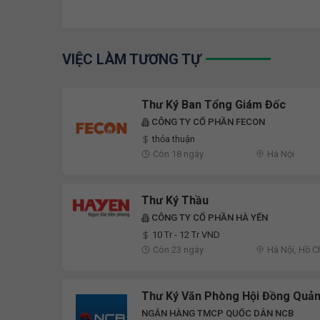
VIỆC LÀM TƯƠNG TỰ
Thư Ký Ban Tổng Giám Đốc
CÔNG TY CỔ PHẦN FECON
thỏa thuận
Còn 18 ngày
Hà Nội
Thư Ký Thầu
CÔNG TY CỔ PHẦN HÀ YẾN
10 Tr - 12 Tr VND
Còn 23 ngày
Hà Nội, Hồ C
Thư Ký Văn Phòng Hội Đồng Quản
NGÂN HÀNG TMCP QUỐC DÂN NCB