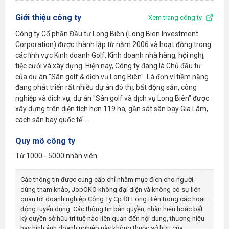
Giới thiệu công ty
Xem trang công ty
Công ty Cổ phần Đầu tư Long Biên (Long Bien Investment
Corporation) được thành lập từ năm 2006 và hoạt động trong
các lĩnh vực Kinh doanh Golf, Kinh doanh nhà hàng, hội nghị,
tiệc cưới và xây dựng. Hiện nay, Công ty đang là Chủ đầu tư
của dự án "Sân golf & dịch vụ Long Biên". Là đơn vị tiềm năng
đang phát triển rất nhiều dự án đô thị, bất động sản, công
nghiệp và dich vụ, dự án "Sân golf và dịch vụ Long Biên" được
xây dựng trên diện tích hơn 119 ha, gần sát sân bay Gia Lâm,
cách sân bay quốc tế ...
Quy mô công ty
Từ 1000 - 5000 nhân viên
Các thông tin được cung cấp chỉ nhằm mục đích cho người
dùng tham khảo, JobOKO không đại diện và không có sự liên
quan tới doanh nghiệp
Công Ty Cp Đt Long Biên
trong các hoạt
động tuyển dụng. Các thông tin bản quyền, nhãn hiệu hoặc bất
kỳ quyền sở hữu trí tuệ nào liên quan đến nội dung, thương hiệu
hay hình ảnh doanh nghiệp này không thuộc sở hữu của