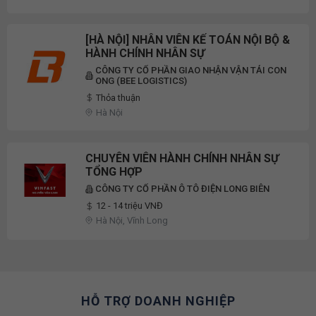
[HÀ NỘI] NHÂN VIÊN KẾ TOÁN NỘI BỘ &
HÀNH CHÍNH NHÂN SỰ
CÔNG TY CỔ PHẦN GIAO NHẬN VẬN TẢI CON
ONG (BEE LOGISTICS)
Thỏa thuận
Hà Nội
CHUYÊN VIÊN HÀNH CHÍNH NHÂN SỰ
TỔNG HỢP
CÔNG TY CỔ PHẦN Ô TÔ ĐIỆN LONG BIÊN
12 - 14 triệu VNĐ
Hà Nội, Vĩnh Long
HỖ TRỢ DOANH NGHIỆP