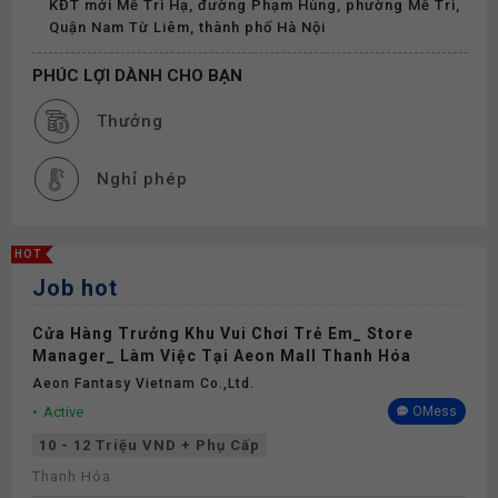
KĐT mới Mễ Trì Hạ, đường Phạm Hùng, phường Mễ Trì,
Quận Nam Từ Liêm, thành phố Hà Nội
PHÚC LỢI DÀNH CHO BẠN
Thưởng
Nghỉ phép
HOT
Job hot
Cửa Hàng Trưởng Khu Vui Chơi Trẻ Em_ Store
Manager_ Làm Việc Tại Aeon Mall Thanh Hóa
Aeon Fantasy Vietnam Co.,ltd.
Active
OMess
10 - 12 Triệu VND + Phụ Cấp
Thanh Hóa