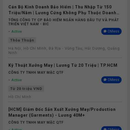
Cán Bộ Kinh Doanh Bảo Hiểm | Thu Nhập Từ 150
Triệu/Năm | Lương Cứng Không Phụ Thuộc Doanh
Số
TỔNG CÔNG TY CP BẢO HIỂM NGÂN HÀNG ĐẦU TƯ VÀ PHÁT
TRIỂN VIỆT NAM - BIC
Active
OMess
Thỏa Thuận
Hà Nội, Hồ Chí Minh, Bà Rịa - Vũng Tàu, Hải Dương, Quảng
Ninh
Kỹ Thuật Xưởng May | Lương Từ 20 Triệu | TP.HCM
CÔNG TY TNHH MAY MẶC QTF
Active
OMess
Từ 20 triệu VND
Hồ Chí Minh
[HCM] Giám Đốc Sản Xuất Xưởng May/Production
Manager (Garments) - Lương 40M+
CÔNG TY TNHH MAY MẶC QTF
Active
OMess