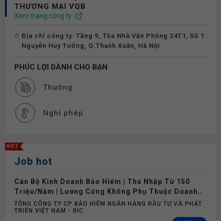
THƯƠNG MẠI VQB
Xem trang công ty
Địa chỉ công ty: Tầng 9, Tòa Nhà Văn Phòng 24T1, Số 1
Nguyễn Huy Tưởng, Q.Thanh Xuân, Hà Nội
PHÚC LỢI DÀNH CHO BẠN
Thưởng
Nghỉ phép
HOT
Job hot
Cán Bộ Kinh Doanh Bảo Hiểm | Thu Nhập Từ 150
Triệu/Năm | Lương Cứng Không Phụ Thuộc Doanh
Số
TỔNG CÔNG TY CP BẢO HIỂM NGÂN HÀNG ĐẦU TƯ VÀ PHÁT
TRIỂN VIỆT NAM - BIC