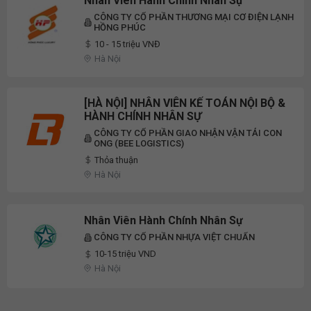
Nhân Viên Hành Chính Nhân Sự
CÔNG TY CỔ PHẦN THƯƠNG MẠI CƠ ĐIỆN LẠNH
HỒNG PHÚC
10 - 15 triệu VNĐ
Hà Nội
[HÀ NỘI] NHÂN VIÊN KẾ TOÁN NỘI BỘ &
HÀNH CHÍNH NHÂN SỰ
CÔNG TY CỔ PHẦN GIAO NHẬN VẬN TẢI CON
ONG (BEE LOGISTICS)
Thỏa thuận
Hà Nội
Nhân Viên Hành Chính Nhân Sự
CÔNG TY CỔ PHẦN NHỰA VIỆT CHUẨN
10-15 triệu VND
Hà Nội