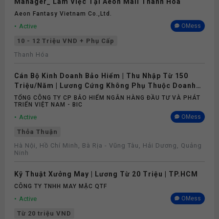
Bảo hiểm
Manager_ Làm Việc Tại Aeon Mall Thanh Hóa
Aeon Fantasy Vietnam Co.,ltd.
Active
OMess
10 - 12 Triệu VND + Phụ Cấp
Thanh Hóa
Cán Bộ Kinh Doanh Bảo Hiểm | Thu Nhập Từ 150
Triệu/Năm | Lương Cứng Không Phụ Thuộc Doanh
Số
TỔNG CÔNG TY CP BẢO HIỂM NGÂN HÀNG ĐẦU TƯ VÀ PHÁT
TRIỂN VIỆT NAM - BIC
Active
OMess
Thỏa Thuận
Hà Nội, Hồ Chí Minh, Bà Rịa - Vũng Tàu, Hải Dương, Quảng
Ninh
Kỹ Thuật Xưởng May | Lương Từ 20 Triệu | TP.HCM
CÔNG TY TNHH MAY MẶC QTF
Active
OMess
Từ 20 triệu VND