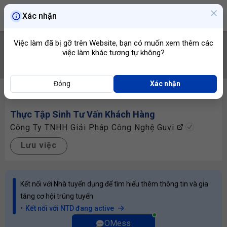
Xác nhận
Việc làm đã bị gỡ trên Website, bạn có muốn xem thêm các
việc làm khác tương tự không?
TÌM VIỆC
Đóng
Xác nhận
Thực Tập Sinh
Tư Vấn Khách Hàng
Công Ty TNHH Giải Pháp Công Nghệ Guvi
Lưu việc
Kết nối với Nhà tuyển dụng để tìm hiểu thêm thông tin và gia
tăng cơ hội trúng tuyển
Kết nối với NTD đang active
OMess