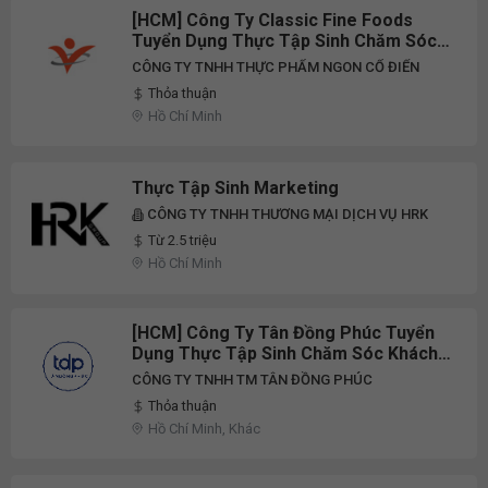
[HCM] Công Ty Classic Fine Foods
Tuyển Dụng Thực Tập Sinh Chăm Sóc
Khách Hàng Full-Time 2026
CÔNG TY TNHH THỰC PHẨM NGON CỔ ĐIỂN
Thỏa thuận
Hồ Chí Minh
Thực Tập Sinh Marketing
CÔNG TY TNHH THƯƠNG MẠI DỊCH VỤ HRK
Từ 2.5 triệu
Hồ Chí Minh
[HCM] Công Ty Tân Đồng Phúc Tuyển
Dụng Thực Tập Sinh Chăm Sóc Khách
Hàng/Sales Admin/Marketing/Bộ Phận
CÔNG TY TNHH TM TÂN ĐỒNG PHÚC
Kinh Doanh Thị Trường, Nhân Viên
Thỏa thuận
Chăm Sóc Khách Hàng/Sales
Hồ Chí Minh, Khác
Admin/Marketing/Bộ Phận Kinh Doanh
Th