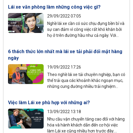
nghề này có thực sự hấp dẫn như lời đồn?
Lái xe văn phòng làm những công việc gì?
Dựa trên phân tích từ hơn 581.660 tin
tuyển dụng từ JobOKO, bài viết này sẽ giải
29/09/2022 07:05
mã chi tiết thu nhập của tài xế xe nâng
Nghề lái xe cần có sức chịu đựng bền bỉ và
theo từng loại thiết bị và môi trường làm
sự can đảm vì công việc rất khó khăn bởi
việc.
họ ở trên đường hầu như cả ngày. Với
những người yêu thích làm việc ngoài trời
thì đây là một công việc lý tưởng. Nếu bạn
6 thách thức lớn nhất mà lái xe tải phải đối mặt hàng
muốn biết tất cả thông tin về vị trí
nhân
ngày
viên lái xe
văn phòng, trước khi nộp đơn
xin ứng tuyển thì hãy cùng chúng tôi tham
19/09/2022 17:26
khảo danh sách công việc cụ thể dưới đây.
Theo nghề lái xe tải chuyên nghiệp, bạn có
thể trải qua các khoảnh khắc ngoạn mục,
những cung đường nhiều trải nghiệm
nhưng đồng thời cũng gặp khó khăn nhất
định. Tìm hiểu về 6 thách thức lớn nhất
Việc làm Lái xe phù hợp với những ai?
mà lái xe tải phải đối mặt sẽ giúp bạn có
thể cân nhắc kỹ lưỡng khi ứng tuyển.
13/09/2022 13:18
Nhu cầu vận chuyển tăng cao đối với hàng
hóa và hành khách dẫn đến cơ hội việc
làm Lái xe cũng nhiều hơn trước đây.