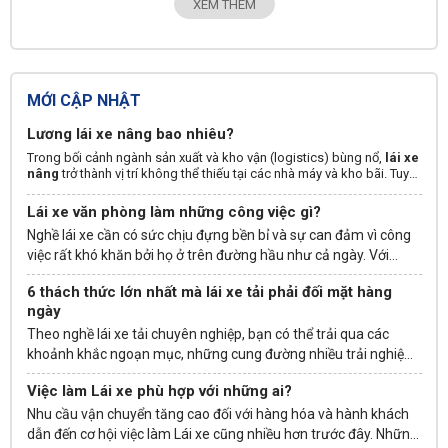
XEM THÊM
MỚI CẬP NHẬT
Lương lái xe nâng bao nhiêu?
Trong bối cảnh ngành sản xuất và kho vận (logistics) bùng nổ,
lái xe
nâng
trở thành vị trí không thể thiếu tại các nhà máy và kho bãi. Tuy
nhiên, mức lương thực tế của nghề này có thực sự hấp dẫn như lời
đồn? Dựa trên phân tích từ hơn 581.660 tin tuyển dụng từ JobOKO,
Lái xe văn phòng làm những công việc gì?
bài viết này sẽ giải mã chi tiết thu nhập của tài xế xe nâng theo từng
Nghề lái xe cần có sức chịu đựng bền bỉ và sự can đảm vì công
loại thiết bị và môi trường làm việc.
việc rất khó khăn bởi họ ở trên đường hầu như cả ngày. Với
những người yêu thích làm việc ngoài trời thì đây là một công
6 thách thức lớn nhất mà lái xe tải phải đối mặt hàng
việc lý tưởng. Nếu bạn muốn biết tất cả thông tin về vị trí
nhân
ngày
viên lái xe
văn phòng, trước khi nộp đơn xin ứng tuyển thì hãy
Theo nghề lái xe tải chuyên nghiệp, bạn có thể trải qua các
cùng chúng tôi tham khảo danh sách công việc cụ thể dưới đây.
khoảnh khắc ngoạn mục, những cung đường nhiều trải nghiệm
nhưng đồng thời cũng gặp khó khăn nhất định. Tìm hiểu về 6
Việc làm Lái xe phù hợp với những ai?
thách thức lớn nhất mà lái xe tải phải đối mặt sẽ giúp bạn có
thể cân nhắc kỹ lưỡng khi ứng tuyển.
Nhu cầu vận chuyển tăng cao đối với hàng hóa và hành khách
dẫn đến cơ hội việc làm Lái xe cũng nhiều hơn trước đây. Những