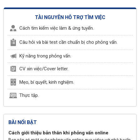
nhân viên lái xe văn phòng,
nhân viên lái
xe
giám đốc, nhân viên lái xe tải,... Vậy
muốn theo đuổi
ngành lái xe
, bạn cần
TÀI NGUYÊN HỖ TRỢ TÌM VIỆC
trang bị cho mình những bằng cấp gì?
Cách tìm kiếm việc làm & ứng tuyển.
Câu hỏi và bài test cần chuẩn bị cho phỏng vấn.
Kỹ năng trong phỏng vấn.
CV xin việc/Cover letter.
Mẹo, bí quyết, kinh nghiệm.
Thực tập.
BÀI NỔI BẬT
Cách giới thiệu bản thân khi phỏng vấn online