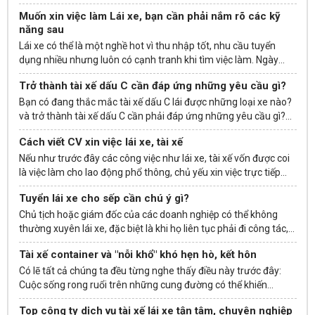
người phù hợp nhất để làm Lái xe không chỉ am hiểu luật giao
Muốn xin việc làm Lái xe, bạn cần phải nắm rõ các kỹ
thông, có kỹ năng lái xe mà còn cần thái độ tốt và nhiều phẩm
năng sau
chất quan trọng khác.
Lái xe có thể là một nghề hot vì thu nhập tốt, nhu cầu tuyển
dụng nhiều nhưng luôn có cạnh tranh khi
tìm việc làm
. Ngày
nay, bạn rất khó ứng tuyển thành công nếu chỉ đơn giản là "biết
Trở thành tài xế dấu C cần đáp ứng những yêu cầu gì?
lái xe" và "có bằng lái" vì một số kỹ năng khác cũng quan trọng
không kém.
Bạn có đang thắc mắc tài xế dấu C lái được những loại xe nào?
và trở thành tài xế dấu C cần phải đáp ứng những yêu cầu gì?
Mặc dù nghe đến bằng lái xe hạng C nhưng không phải ai cũng
Cách viết CV xin việc lái xe, tài xế
biết rõ về tầm quan trọng của chúng cũng như cơ hội việc làm
của tài xế dấu C. Vì vậy, hãy cùng JOBOKO đi tìm câu trả lời chi
Nếu như trước đây các công việc như lái xe, tài xế vốn được coi
tiết nhé.
là việc làm cho lao động phổ thông, chủ yếu xin việc trực tiếp
hoặc qua quen biết thì ngày nay, tuyển dụng trực tuyến các vai
Tuyển lái xe cho sếp cần chú ý gì?
trò này khá phổ biến. Việc chuẩn bị CV ứng tuyển là yêu cầu bắt
buộc và bản thân ứng viên phải biết cách viết CV xin việc lái xe,
Chủ tịch hoặc giám đốc của các doanh nghiệp có thể không
tài xế đúng chuẩn.
thường xuyên lái xe, đặc biệt là khi họ liên tục phải đi công tác,
tham dự các cuộc họp, hội thảo, tiệc,... Do đó, nhiều công ty có
Tài xế container và "nỗi khổ" khó hẹn hò, kết hôn
nhu cầu tìm
lái xe
riêng cho sếp. Vậy tuyển lái xe cho sếp cần
chú ý gì?
Có lẽ tất cả chúng ta đều từng nghe thấy điều này trước đây:
Cuộc sống rong ruổi trên những cung đường có thể khiến
những tài xế container cô đơn và khó tìm đối tượng hẹn hò hoặc
Top công ty dịch vụ tài xế lái xe tận tâm, chuyên nghiệp
kết hôn. Nhưng tại sao lại như vậy?