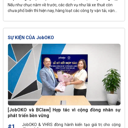
Nếu như chục năm về trước, các dịch vụ như lái xe thuê còn
chưa phổ biến thì hiện nay, hàng loạt các công ty vận tải, vận
chuyển hành khách đều đưa dịch vụ này vào kinh doanh. Trong
đó, có nhiều công ty dịch vụ tài xế lái xe chuyên cho thuê lái xe
chuyên nghiệp, tận tâm, được khách hàng tin tưởng.
SỰ KIỆN CỦA JobOKO
[JobOKO và BClaw] Hợp tác vì cộng đồng nhân sự
phát triển bền vững
JobOKO & VHRS đồng hành kiến tạo giá trị cho cộng
#1