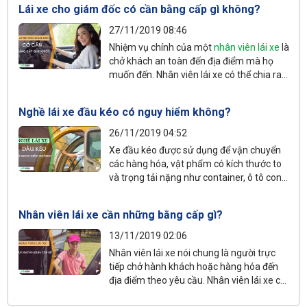
Lái xe cho giám đốc có cần bằng cấp gì không?
như bạn có đầy đủ kỹ năng, bằng cấp liên
quan thì việc tìm công việc
nhân viên lái xe
27/11/2019 08:46
cũng không gặp nhiều khó khăn.
Nhiệm vụ chính của một
nhân viên lái xe
là
chở khách an toàn đến địa điểm mà họ
muốn đến. Nhân viên lái xe có thể chia ra
nhiều chức vụ, công việc khác nhau bao
gồm
lái xe
tải, lái xe văn phòng, lái xe cho
Nghề lái xe đầu kéo có nguy hiểm không?
giám đốc,... Lái xe tải phải có bằng lái xe
hạng C, liệu lái xe cho giám đốc có cần
26/11/2019 04:52
bằng cấp gì không?
Xe đầu kéo được sử dụng để vận chuyển
các hàng hóa, vật phẩm có kích thước to
và trọng tải nặng như container, ô tô con...
Người ngoài khi nhìn bề ngoài xe khá to và
nặng sẽ không khỏi thắc mắc về công việc
Nhân viên lái xe cần những bằng cấp gì?
của
nhân viên lái xe
đầu kéo có nguy hiểm
không? Hãy cùng Joboko.com tìm hiểu
13/11/2019 02:06
mô tả công việc
nhân viên lái xe đầu kéo
Nhân viên lái xe nói chung là người trực
cũng như tính chất việc làm này nhé.
tiếp chở hành khách hoặc hàng hóa đến
địa điểm theo yêu cầu. Nhân viên lái xe có
thể bao gồm nhân viên lái xe giao hàng,