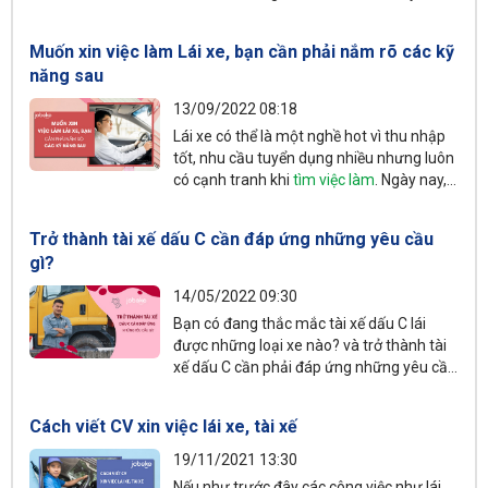
Những người phù hợp nhất để làm Lái xe
không chỉ am hiểu luật giao thông, có kỹ
Muốn xin việc làm Lái xe, bạn cần phải nắm rõ các kỹ
năng lái xe mà còn cần thái độ tốt và
năng sau
nhiều phẩm chất quan trọng khác.
13/09/2022 08:18
Lái xe có thể là một nghề hot vì thu nhập
tốt, nhu cầu tuyển dụng nhiều nhưng luôn
có cạnh tranh khi
tìm việc làm
. Ngày nay,
bạn rất khó ứng tuyển thành công nếu chỉ
đơn giản là "biết lái xe" và "có bằng lái" vì
Trở thành tài xế dấu C cần đáp ứng những yêu cầu
một số kỹ năng khác cũng quan trọng
gì?
không kém.
14/05/2022 09:30
Bạn có đang thắc mắc tài xế dấu C lái
được những loại xe nào? và trở thành tài
xế dấu C cần phải đáp ứng những yêu cầu
gì? Mặc dù nghe đến bằng lái xe hạng C
nhưng không phải ai cũng biết rõ về tầm
Cách viết CV xin việc lái xe, tài xế
quan trọng của chúng cũng như cơ hội
việc làm của tài xế dấu C. Vì vậy, hãy cùng
19/11/2021 13:30
JOBOKO đi tìm câu trả lời chi tiết nhé.
Nếu như trước đây các công việc như lái