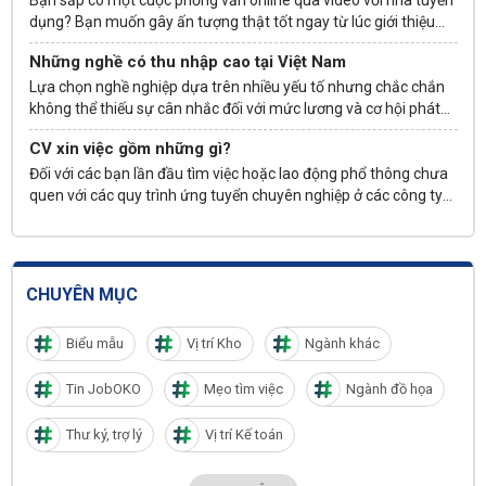
Bạn sắp có một cuộc phỏng vấn online qua video với nhà tuyển
dụng? Bạn muốn gây ấn tượng thật tốt ngay từ lúc
giới thiệu
bản thân
nhưng không rõ có cần điều chỉnh gì khi không trực
Những nghề có thu nhập cao tại Việt Nam
tiếp trao đổi với nhà tuyển dụng? Học cách giới thiệu bản thân
khi phỏng vấn online thật chuyên nghiệp sẽ là giải pháp tốt nhất
Lựa chọn nghề nghiệp dựa trên nhiều yếu tố nhưng chắc chắn
cho bạn.
không thể thiếu sự cân nhắc đối với mức lương và cơ hội phát
triển, thăng tiến. Vậy ở Việt Nam hiện nay có những công việc
CV xin việc gồm những gì?
nào giúp bạn kiếm được nhiều nhất? Hãy cùng tham khảo danh
sách những nghề có thu nhập cao tại Việt Nam để biết thêm chi
Đối với các bạn lần đầu tìm việc hoặc lao động phổ thông chưa
tiết và định hướng rõ ràng hơn cho sự nghiệp của mình nhé.
quen với các quy trình ứng tuyển chuyên nghiệp ở các công ty
lớn, việc chuẩn bị CV xin việc có thể thực sự là một thách thức
lớn. Để biết cách viết CV cũng như chuẩn bị hồ sơ ứng tuyển,
trước hết bạn sẽ cần biết CV xin việc gồm những gì, các phần
chính cần tập trung là gì.
CHUYÊN MỤC
Biểu mẫu
Vị trí Kho
Ngành khác
Tin JobOKO
Mẹo tìm việc
Ngành đồ họa
Thư ký, trợ lý
Vị trí Kế toán