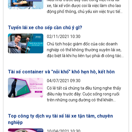
xe, tài xế vốn được coi là việc làm cho lao
động phổ thông, chủ yếu xin việc trực tiếp
hoặc qua quen biết thì ngày nay, tuyển
dụng trực tuyến các vai trò này khá phổ
Tuyển lái xe cho sếp cần chú ý gì?
biến. Việc chuẩn bị CV ứng tuyển là yêu
cầu bắt buộc và bản thân ứng viên phải
02/11/2021 10:30
biết cách viết CV xin việc lái xe, tài xế đúng
Chủ tịch hoặc giám đốc của các doanh
chuẩn.
nghiệp có thể không thường xuyên lái xe,
đặc biệt là khi họ liên tục phải đi công tác,
tham dự các cuộc họp, hội thảo, tiệc,... Do
đó, nhiều công ty có nhu cầu tìm
lái xe
Tài xế container và "nỗi khổ" khó hẹn hò, kết hôn
riêng cho sếp. Vậy tuyển lái xe cho sếp cần
chú ý gì?
04/07/2021 09:30
Có lẽ tất cả chúng ta đều từng nghe thấy
điều này trước đây: Cuộc sống rong ruổi
trên những cung đường có thể khiến
những tài xế container cô đơn và khó tìm
đối tượng hẹn hò hoặc kết hôn. Nhưng tại
Top công ty dịch vụ tài xế lái xe tận tâm, chuyên
sao lại như vậy?
nghiệp
10/04/2021 10:30