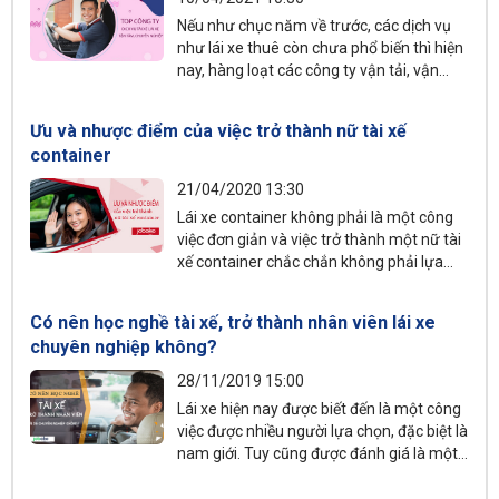
Nếu như chục năm về trước, các dịch vụ
như lái xe thuê còn chưa phổ biến thì hiện
nay, hàng loạt các công ty vận tải, vận
chuyển hành khách đều đưa dịch vụ này
vào kinh doanh. Trong đó, có nhiều công
Ưu và nhược điểm của việc trở thành nữ tài xế
ty dịch vụ tài xế lái xe chuyên cho thuê lái
container
xe chuyên nghiệp, tận tâm, được khách
hàng tin tưởng.
21/04/2020 13:30
Lái xe container không phải là một công
việc đơn giản và việc trở thành một nữ tài
xế container chắc chắn không phải lựa
chọn dễ dàng. Tuy nhiên, đây là một nghề
nghiệp có mức thu nhập cao, vẫn có thể
Có nên học nghề tài xế, trở thành nhân viên lái xe
phù hợp với một số phụ nữ mạnh mẽ, có
chuyên nghiệp không?
khả năng và tính cách phù hợp.
28/11/2019 15:00
Lái xe hiện nay được biết đến là một công
việc được nhiều người lựa chọn, đặc biệt là
nam giới. Tuy cũng được đánh giá là một
nghề khá vất vả nhưng lại là một nghề phổ
biến và có nhu cầu tuyển dụng nhiều. Nếu