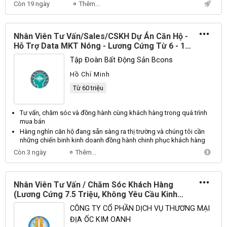
Còn 19 ngày
Thêm...
Nhân Viên Tư Vấn/Sales/CSKH Dự Án Căn Hộ -
Hỗ Trợ Data MKT Nóng - Lương Cứng Từ 6 - 15
Triệu + Hoa Hồng - Thu Nhập Từ 60 Triệu
Tập Đoàn Bất Động Sản Bcons
Hồ Chí Minh
Từ 60 triệu
Tư vấn,
chăm sóc
và đồng hành cùng
khách hàng
trong quá trình
mua bán
Hàng
nghìn căn hộ đang sẵn sàng ra thị trường và chúng tôi cần
những chiến binh kinh doanh đồng hành chinh phục
khách hàng
Còn 3 ngày
Thêm...
Nhân Viên Tư Vấn / Chăm Sóc Khách Hàng
(Lương Cứng 7.5 Triệu, Không Yêu Cầu Kinh
Nghiệm, Đào Tạo Từ Đầu)
CÔNG TY CỔ PHẦN DỊCH VỤ THƯƠNG MẠI
ĐỊA ỐC KIM OANH