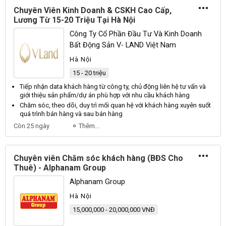
Chuyên Viên Kinh Doanh & CSKH Cao Cấp,
Lương Từ 15-20 Triệu Tại Hà Nội
Công Ty Cổ Phần Đầu Tư Và Kinh Doanh
Bất Động Sản V- LAND Việt Nam
Hà Nội
15 - 20 triệu
Tiếp nhận data
khách hàng
từ công ty, chủ
động
liên hệ tư vấn và
giới thiệu
sản
phẩm/dự án phù hợp với nhu cầu
khách hàng
Chăm sóc
, theo dõi, duy trì mối quan hệ với
khách hàng
xuyên suốt
quá trình bán
hàng
và sau bán
hàng
Còn 25 ngày
Thêm...
Chuyên viên Chăm sóc khách hàng (BĐS Cho
Thuê) - Alphanam Group
Alphanam Group
Hà Nội
15,000,000 - 20,000,000 VNĐ