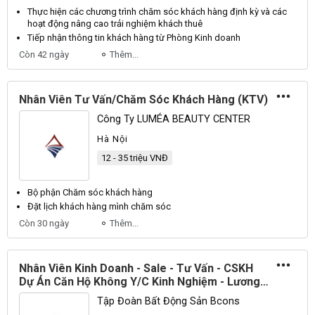
Thực hiện các chương trình
chăm sóc khách hàng
định kỳ và các
hoạt
động
nâng cao trải nghiệm
khách
thuê
Tiếp nhận thông tin
khách hàng
từ Phòng Kinh doanh
Còn 42 ngày
Thêm...
Nhân Viên Tư Vấn/Chăm Sóc Khách Hàng (KTV)
Công Ty LUMÉA BEAUTY CENTER
Hà Nội
12 - 35 triệu VNĐ
Bộ phận
Chăm sóc khách hàng
Đặt lịch
khách hàng
mình
chăm sóc
Còn 30 ngày
Thêm...
Nhân Viên Kinh Doanh - Sale - Tư Vấn - CSKH
Dự Án Căn Hộ Không Y/C Kinh Nghiệm - Lương
Cứng Đến 15 Triệu + Hoa Hồng Thu Nhập Từ 80
Tập Đoàn Bất Động Sản Bcons
Triệu Hỗ Trợ Data - Marketing