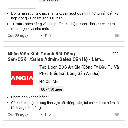
Đồng hành cùng
khách hàng
xuyên suốt quá trình từ tư vấn đến ký
hợp đồng và
chăm sóc
sau bán
Tư vấn
khách hàng
về
sản
phẩm căn hộ Bcons, dẫn
khách
tham
quan dự án và nhà mẫu
Còn 28 ngày
Thêm...
Nhân Viên Kinh Doanh Bất Động
Sản/CSKH/Sales Admin/Sales Căn Hộ - Làm
Fulltime - Không YC Kinh Nghiệm
Tập Đoàn BĐS An Gia (Công Ty Đầu Tư Và
Phát Triển Bất Động Sản An Gia)
Hồ Chí Minh
80 - 150 triệu
Chăm sóc khách hàng
:
Có kinh nghiệm trong lĩnh vực
bất động sản
, tài chính, bảo hiểm, ô
tô,
hàng
tiêu dùng,
Còn 18 ngày
Thêm...