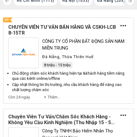
(106)
Hồ Chí Minh (1713)
Hà Nội (1033)
Đà Nẵng (205)
P
UP
CHUYÊN VIÊN TƯ VẤN BÁN HÀNG VÀ CSKH-LCB
8-15TR
CÔNG TY CỔ PHẦN BẤT ĐỘNG SẢN NAM
MIỀN TRUNG
Đà Nẵng, Thừa Thiên Huế
8 triệu - 15 triệu
Chủ
động
chăm sóc khách hàng
hiện tại &
khách hàng
tiềm năng
qua các kênh online/offline
Cập nhật thông tin thị trường, nhu cầu
khách hàng
để nâng cao
chất lượng
chăm sóc
Còn 24 ngày
Thêm...
Chuyên Viên Tư Vấn/Chăm Sóc Khách Hàng -
Không Yêu Cầu Kinh Nghiệm (Thu Nhập 15 - 50
Triệu)
Công Ty TNHH Bảo Hiểm Nhân Thọ