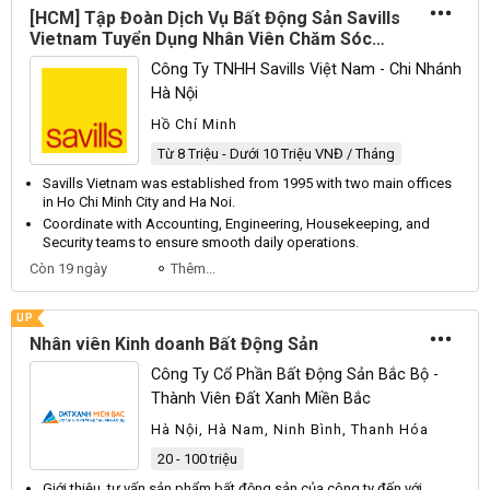
[HCM] Tập Đoàn Dịch Vụ Bất Động Sản Savills
Vietnam Tuyển Dụng Nhân Viên Chăm Sóc
Khách Hàng Full-time 2026
Công Ty TNHH Savills Việt Nam - Chi Nhánh
Hà Nội
Hồ Chí Minh
Từ 8 Triệu - Dưới 10 Triệu VNĐ / Tháng
Savills
Vietnam
was established from 1995 with two main offices
in
Ho
Chi
Minh
City
and
Ha
Noi
.
Coordinate with
Accounting
,
Engineering
,
Housekeeping
, and
Security
teams to ensure smooth daily operations.
Còn 19 ngày
Thêm...
UP
Nhân viên Kinh doanh Bất Động Sản
Công Ty Cổ Phần Bất Động Sản Bắc Bộ -
Thành Viên Đất Xanh Miền Bắc
Hà Nội, Hà Nam, Ninh Bình, Thanh Hóa
20 - 100 triệu
Giới thiệu, tư vấn
sản
phẩm bất động
sản
của công ty đến với