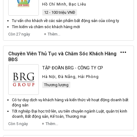
Hồ Chí Minh, Bạc Liêu
12 - 100 triệu VNĐ
Tư vấn cho
khách
về các
sản
phẩm bất động
sản
của công ty
Tìm kiếm và
chăm sóc khách hàng
mới
Còn 27 ngày
Thêm...
Chuyên Viên Thủ Tục và Chăm Sóc Khách Hàng
BĐS
TẬP ĐOÀN BRG - CÔNG TY CP
Hà Nội, Đà Nẵng, Hải Phòng
Thương lượng
Có tư duy dịch vụ
khách hàng
và kiến thức về hoạt
động
doanh bất
động
sản
Tốt nghiệp Đại học trở lên, ưu tiên chuyên ngành Luật, quản trị kinh
doanh,
Bất động sản
, Kế toán, Thương mại
Còn 5 ngày
Thêm...