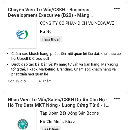
Chuyên Viên Tư Vấn/CSKH - Business
Development Executive (B2B) - Mảng
Marketing- Data Lead Có Sẵn
CÔNG TY CỔ PHẦN DỊCH VỤ NEOWAVE
Hà Nội
Thoả thuận
Chăm sóc khách hàng
, phát triển mối quan hệ lâu dài, khai thác cơ
hội Upsell & Cross-sell
Được đào tạo bài bản về: Kỹ năng tư vấn và bán
hàng
, Marketing
tổng thể, TikTok Marketing, Branding, Chăm sóc khách
hàng
và
phát triển mối quan hệ
Còn 12 giờ
Thêm...
Nhân Viên Tư Vấn/Sales/CSKH Dự Án Căn Hộ -
Hỗ Trợ Data MKT Nóng - Lương Cứng Từ 6 - 15
Triệu + Hoa Hồng - Thu Nhập Từ 60 Triệu
Tập Đoàn Bất Động Sản Bcons
Hồ Chí Minh, Khác
Từ 60 triệu