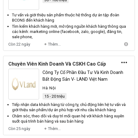
Tư vấn và giới thiệu
sản
phẩm thuộc hệ thống dự án tập đoàn
BCONS đến
khách hàng
Tìm kiếm
khách hàng
mới, mở rộng nguồn
khách hàng
thông qua
các kênh: marketing online (facebook, zalo, google), đăng tin,
sale phone,
Còn 22 ngày
Thêm...
Chuyên Viên Kinh Doanh Và CSKH Cao Cấp
Công Ty Cổ Phần Đầu Tư Và Kinh Doanh
Bất Động Sản V- LAND Việt Nam
Hà Nội
15 - 20 triệu
Tiếp nhận data
khách hàng
từ công ty, chủ
động
liên hệ tư vấn và
giới thiệu
sản
phẩm/dự án phù hợp với nhu cầu
khách hàng
Chăm sóc
, theo dõi và duy trì mối quan hệ với
khách hàng
xuyên
suốt quá trình bán
hàng
và sau bán
hàng
Còn 25 ngày
Thêm...