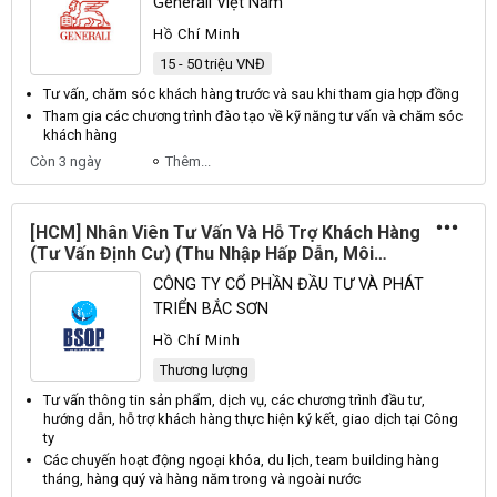
Generali Việt Nam
Hồ Chí Minh
15 - 50 triệu VNĐ
Tư vấn,
chăm sóc khách hàng
trước và sau khi tham gia hợp đồng
Tham gia các chương trình đào tạo về kỹ năng tư vấn và
chăm sóc
khách hàng
Còn 3 ngày
Thêm...
[HCM] Nhân Viên Tư Vấn Và Hỗ Trợ Khách Hàng
(Tư Vấn Định Cư) (Thu Nhập Hấp Dẫn, Môi
Trường Trẻ Trung, Quốc Tế & Chuyên Nghiệp)
CÔNG TY CỔ PHẦN ĐẦU TƯ VÀ PHÁT
(Tuyển Gấp)
TRIỂN BẮC SƠN
Hồ Chí Minh
Thương lượng
Tư vấn thông tin
sản
phẩm, dịch vụ, các chương trình đầu tư,
hướng dẫn, hỗ trợ
khách hàng
thực hiện ký kết, giao dịch tại Công
ty
Các chuyến hoạt
động
ngoại khóa, du lịch, team building
hàng
tháng,
hàng
quý và
hàng
năm trong và ngoài nước