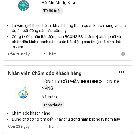
Hồ Chí Minh, Khác
Từ 80 triệu
Tư vấn, giới thiệu, hỗ trợ
khách hàng
tham quan
khách hàng
về các
dự án
bất động sản
của công ty
Công ty Cổ phần
Bất động sản
BCONS PS là đơn vị phân phối và
phát triển kinh doanh các dự án
bất động sản
thuộc hệ sinh thái
BCONS
Còn 28 ngày
Thêm...
Nhân viên Chăm sóc Khách hàng
CÔNG TY CỔ PHẦN IHOLDINGS - CN ĐÀ
NẴNG
Đà Nẵng
Thỏa thuận
Chăm sóc khách hàng
Đừng chờ cơ hội tìm đến - hãy chủ
động
nắm bắt ngay hôm nay
Còn 23 ngày
Thêm...