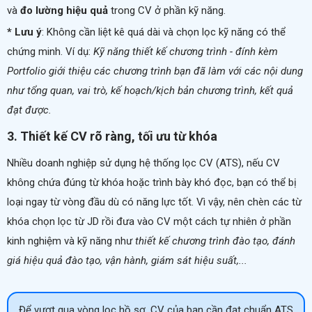
và
đo lường hiệu quả
trong CV ở phần kỹ năng.
* Lưu ý
: Không cần liệt kê quá dài và chọn lọc kỹ năng có thể
chứng minh. Ví dụ:
Kỹ năng thiết kế chương trình - đính kèm
Portfolio giới thiệu các chương trình bạn đã làm với các nội dung
như tổng quan, vai trò, kế hoạch/kịch bản chương trình, kết quả
đạt được.
3. Thiết kế CV rõ ràng, tối ưu từ khóa
Nhiều doanh nghiệp sử dụng hệ thống lọc CV (ATS), nếu CV
không chứa đúng từ khóa hoặc trình bày khó đọc, bạn có thể bị
loại ngay từ vòng đầu dù có năng lực tốt. Vì vậy, nên chèn các từ
khóa chọn lọc từ JD rồi đưa vào CV một cách tự nhiên ở phần
kinh nghiệm và kỹ năng như
thiết kế chương trình đào tạo, đánh
giá hiệu quả đào tạo, vận hành, giám sát hiệu suất,...
Để vượt qua vòng lọc hồ sơ, CV của bạn cần đạt chuẩn ATS