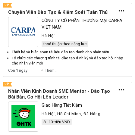
UP
Chuyên Viên Đào Tạo & Kiểm Soát Tuân Thủ
CÔNG TY CỔ PHẦN THƯƠNG MẠI CARPA
VIỆT NAM
Hà Nội
thoả thuận theo năng lực
Thiết kế và biên soạn tài liệu
đào tạo
dành cho nhân
viên
Tổ chức các chương trình tái
đào tạo
định kỳ và
đào tạo
hội nhập
cho nhân
viên
mới
Còn 1 ngày
Thêm...
UP
Nhân Viên Kinh Doanh SME Mentor - Đào Tạo
Bài Bản, Cơ Hội Lên Leader
Giao Hàng Tiết Kiệm
Hà Nội, Hồ Chí Minh, Đà Nẵng
8 - 10 triệu VND