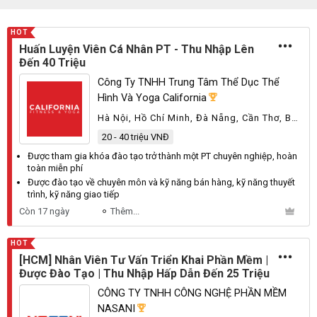
HOT
Huấn Luyện Viên Cá Nhân PT - Thu Nhập Lên
Đến 40 Triệu
Công Ty TNHH Trung Tâm Thể Dục Thể
Hình Và Yoga California
Hà Nội, Hồ Chí Minh, Đà Nẵng, Cần Thơ, Bà
Rịa - Vũng Tàu, Đồng Nai, Khánh Hòa
20 - 40 triệu VNĐ
Được tham gia khóa
đào tạo
trở thành một PT
chuyên
nghiệp, hoàn
toàn miễn phí
Được
đào tạo
về
chuyên
môn và kỹ năng bán hàng, kỹ năng thuyết
trình, kỹ năng giao tiếp
Còn 17 ngày
Thêm...
HOT
[HCM] Nhân Viên Tư Vấn Triển Khai Phần Mềm |
Được Đào Tạo | Thu Nhập Hấp Dẫn Đến 25 Triệu
CÔNG TY TNHH CÔNG NGHỆ PHẦN MỀM
NASANI