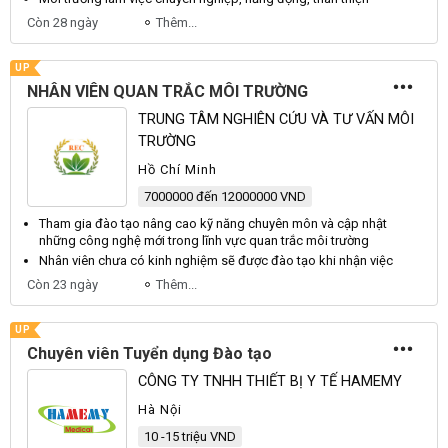
Còn 28 ngày
Thêm...
UP
NHÂN VIÊN QUAN TRẮC MÔI TRƯỜNG
TRUNG TÂM NGHIÊN CỨU VÀ TƯ VẤN MÔI
TRƯỜNG
Hồ Chí Minh
7000000 đến 12000000 VND
Tham gia
đào tạo
nâng cao kỹ năng
chuyên
môn và cập nhật
những công nghệ mới trong lĩnh vực quan trắc môi trường
Nhân
viên
chưa có kinh nghiệm sẽ được
đào tạo
khi nhận việc
Còn 23 ngày
Thêm...
UP
Chuyên viên Tuyển dụng Đào tạo
CÔNG TY TNHH THIẾT BỊ Y TẾ HAMEMY
Hà Nội
10 -15 triệu VND