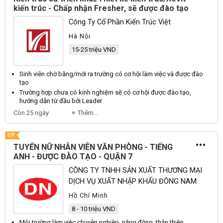
kiến trúc - Chấp nhận Fresher, sẽ được đào tạo
Công Ty Cổ Phần Kiến Trúc Việt
Hà Nội
15-25 triệu VND
Sinh
viên
chờ bằng/mới ra trường có cơ hội làm việc và được
đào
tạo
Trường hợp chưa có kinh nghiệm sẽ có cơ hội được
đào tạo
,
hướng dẫn từ đầu bởi Leader
Còn 25 ngày
Thêm...
UP
TUYỂN NỮ NHÂN VIÊN VĂN PHÒNG - TIẾNG
ANH - ĐƯỢC ĐÀO TẠO - QUẬN 7
CÔNG TY TNHH SẢN XUẤT THƯƠNG MẠI
DỊCH VỤ XUẤT NHẬP KHẨU ĐÔNG NAM
Hồ Chí Minh
8 - 10 triệu VND
Môi trường làm việc
chuyên
nghiệp, năng động, thân thiện