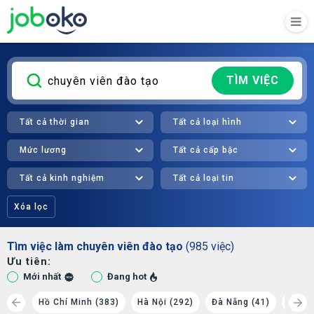
TÌM VIỆC
Tất cả thời gian
Tất cả loại hình
Mức lương
Tất cả cấp bậc
Tất cả kinh nghiệm
Tất cả loại tin
Xóa lọc
Tìm việc làm chuyên viên đào tạo
(985 việc)
Ưu tiên:
Mới nhất
Đang hot
 (38)
Hồ Chí Minh (383)
Hà Nội (292)
Đà Nẵng (41)
Phú T