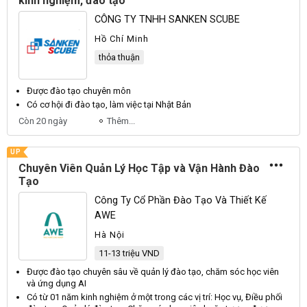
kinh nghiệm, đào tạo
CÔNG TY TNHH SANKEN SCUBE
Hồ Chí Minh
thỏa thuận
Được
đào tạo
chuyên
môn
Có cơ hội đi
đào tạo
, làm việc tại Nhật Bản
Còn 20 ngày
Thêm...
UP
Chuyên Viên Quản Lý Học Tập và Vận Hành Đào
Tạo
Công Ty Cổ Phần Đào Tạo Và Thiết Kế
AWE
Hà Nội
11-13 triệu VND
Được
đào tạo
chuyên
sâu về quản lý
đào tạo
, chăm sóc học
viên
và ứng dụng AI
Có từ 01 năm kinh nghiệm ở một trong các vị trí: Học vụ, Điều phối