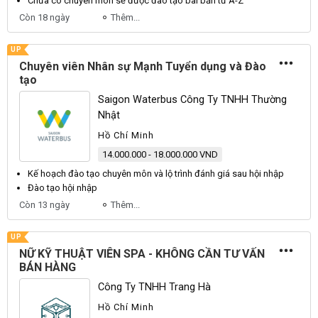
Chưa có
chuyên
môn sẽ được
đào tạo
bài bản từ A-Z
Còn 18 ngày
Thêm...
UP
Chuyên viên Nhân sự Mạnh Tuyển dụng và Đào
tạo
Saigon Waterbus Công Ty TNHH Thường
Nhật
Hồ Chí Minh
14.000.000 - 18.000.000 VND
Kế hoạch
đào tạo
chuyên
môn và lộ trình đánh giá sau hội nhập
Đào tạo
hội nhập
Còn 13 ngày
Thêm...
UP
NỮ KỸ THUẬT VIÊN SPA - KHÔNG CẦN TƯ VẤN
BÁN HÀNG
Công Ty TNHH Trang Hà
Hồ Chí Minh