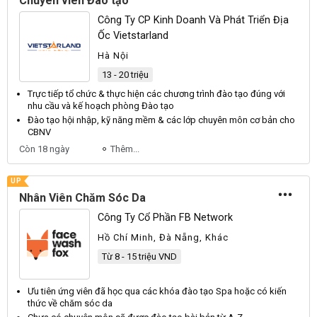
Chuyên viên Đào tạo
Công Ty CP Kinh Doanh Và Phát Triển Địa
Ốc Vietstarland
Hà Nội
13 - 20 triệu
Trực tiếp tổ chức & thực hiện các chương trình
đào tạo
đúng với
nhu cầu và kế hoạch phòng
Đào tạo
Đào tạo
hội nhập, kỹ năng mềm & các lớp
chuyên
môn cơ bản cho
CBNV
Còn 18 ngày
Thêm...
UP
Nhân Viên Chăm Sóc Da
Công Ty Cổ Phần FB Network
Hồ Chí Minh, Đà Nẵng, Khác
Từ 8 - 15 triệu VND
Ưu tiên ứng
viên
đã học qua các khóa
đào tạo
Spa hoặc có kiến
thức về chăm sóc da