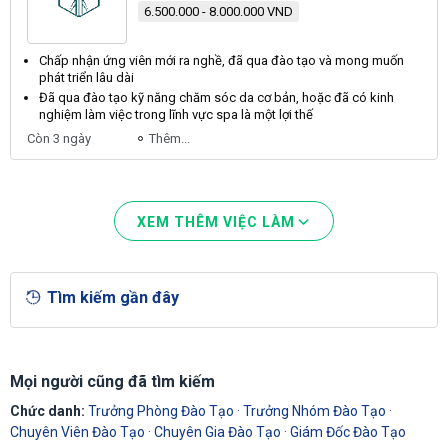
6.500.000 - 8.000.000 VND
Chấp nhận ứng
viên
mới ra nghề, đã qua
đào tạo
và mong muốn
phát triển lâu dài
Đã qua
đào tạo
kỹ năng chăm sóc da cơ bản, hoặc đã có kinh
nghiệm làm việc trong lĩnh vực spa là một lợi thế
Còn 3 ngày
Thêm...
XEM THÊM VIỆC LÀM
Tìm kiếm gần đây
Mọi người cũng đã tìm kiếm
Chức danh:
Trưởng Phòng Đào Tạo
·
Trưởng Nhóm Đào Tạo
·
Chuyên Viên Đào Tạo
·
Chuyên Gia Đào Tạo
·
Giám Đốc Đào Tạo