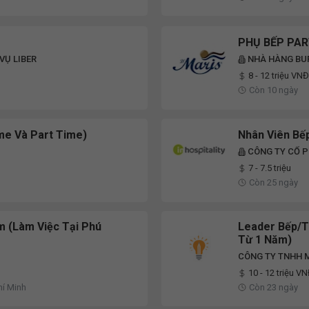
PHỤ BẾP PAR
VỤ LIBER
NHÀ HÀNG BUF
8 - 12 triệu VNĐ
Còn 10 ngày
ime Và Part Time)
Nhân Viên Bế
CÔNG TY CỔ P
7 - 7.5 triệu
Còn 25 ngày
m (Làm Việc Tại Phú
Leader Bếp/T
Từ 1 Năm)
CÔNG TY TNHH 
10 - 12 triệu V
hí Minh
Còn 23 ngày