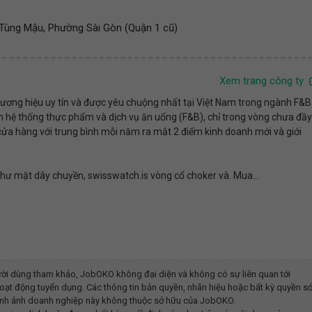
ồ Tùng Mậu, Phường Sài Gòn (Quận 1 cũ)
Xem trang công ty
ương hiệu uy tín và được yêu chuộng nhất tại Việt Nam trong ngành F&B
ển hệ thống thực phẩm và dịch vụ ăn uống (F&B), chỉ trong vòng chưa đầy
cửa hàng với trung bình mỗi năm ra mắt 2 điểm kinh doanh mới và giới
hư mặt dây chuyền, swisswatch.is vòng cổ choker và. Mua...
ời dùng tham khảo, JobOKO không đại diện và không có sự liên quan tới
oạt động tuyển dụng. Các thông tin bản quyền, nhãn hiệu hoặc bất kỳ quyền s
y hình ảnh doanh nghiệp này không thuộc sở hữu của JobOKO.