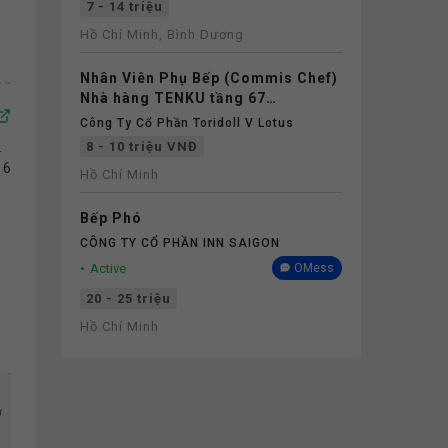
7 - 14 triệu
Hồ Chí Minh, Bình Dương
Nhân Viên Phụ Bếp (Commis Chef)
Nhà hàng TENKU tầng 67
Landmark 81
Công Ty Cổ Phần Toridoll V Lotus
.
8 - 10 triệu VNĐ
 6
Hồ Chí Minh
Bếp Phó
CÔNG TY CỔ PHẦN INN SAIGON
Active
OMess
20 - 25 triệu
Hồ Chí Minh
ở