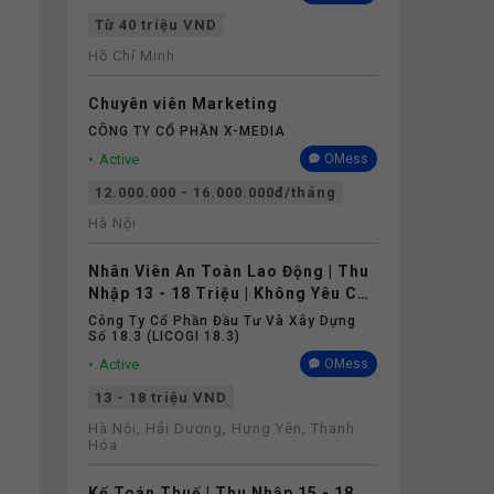
Từ 40 triệu VND
Hồ Chí Minh
Chuyên viên Marketing
CÔNG TY CỔ PHẦN X-MEDIA
Active
OMess
12.000.000 - 16.000.000đ/tháng
Hà Nội
Nhân Viên An Toàn Lao Động | Thu
Nhập 13 - 18 Triệu | Không Yêu Cầu
Kinh Nghiệm
Công Ty Cổ Phần Đầu Tư Và Xây Dựng
Số 18.3 (LICOGI 18.3)
Active
OMess
13 - 18 triệu VND
Hà Nội, Hải Dương, Hưng Yên, Thanh
Hóa
Kế Toán Thuế | Thu Nhập 15 - 18