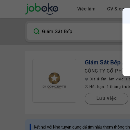
Việc làm
CV & cover
Giám Sát Bếp
Âu
CÔNG TY CỔ PHẦN
Địa điểm làm việc:
H
Hết hạn:
1 tháng trư
Lưu việc
Kết nối với Nhà tuyển dụng để tìm hiểu thêm thông tin