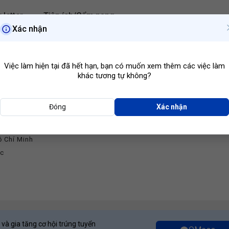
 letter
Tiện ích/Cẩm nang
Xác nhận
Hồ Chí Minh
Ngành ngh
Việc làm hiện tại đã hết hạn, bạn có muốn xem thêm các việc làm
khác tương tự không?
Đóng
Xác nhận
 D1 CONCEPTS
ồ Chí Minh
ớc
 và gia tăng cơ hội trúng tuyển