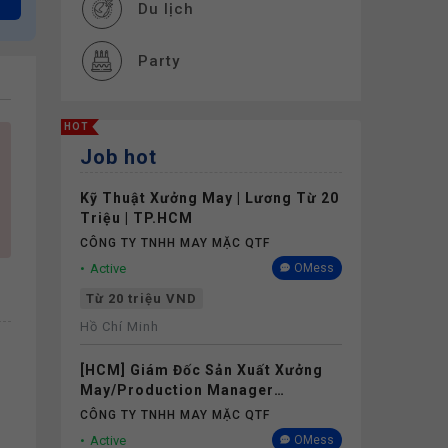
Du lịch
Party
Cơ hội thăng tiến
HOT
Job hot
Đào tạo
Kỹ Thuật Xưởng May | Lương Từ 20
Thưởng
Triệu | TP.HCM
CÔNG TY TNHH MAY MẶC QTF
Phụ cấp
Active
OMess
Từ 20 triệu VND
Nghỉ phép
Hồ Chí Minh
[HCM] Giám Đốc Sản Xuất Xưởng
Bảo hiểm
May/Production Manager
(Garments) - Lương 40M+
CÔNG TY TNHH MAY MẶC QTF
Khám sức khỏe
Active
OMess