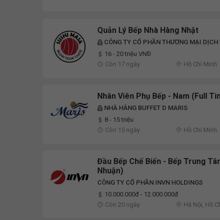
Quản Lý Bếp Nhà Hàng Nhật
CÔNG TY CỔ PHẦN THƯƠNG MẠI DỊCH 
16 - 20 triệu VNĐ
Còn 17 ngày
Hồ Chí Minh
Nhân Viên Phụ Bếp - Nam (Full T
NHÀ HÀNG BUFFET D MARIS
8 - 15 triệu
Còn 15 ngày
Hồ Chí Minh
Đầu Bếp Chế Biến - Bếp Trung Tâ
Nhuận)
CÔNG TY CỔ PHẦN INVN HOLDINGS
10.000.000đ - 12.000.000đ
Còn 20 ngày
Hà Nội, Hồ C