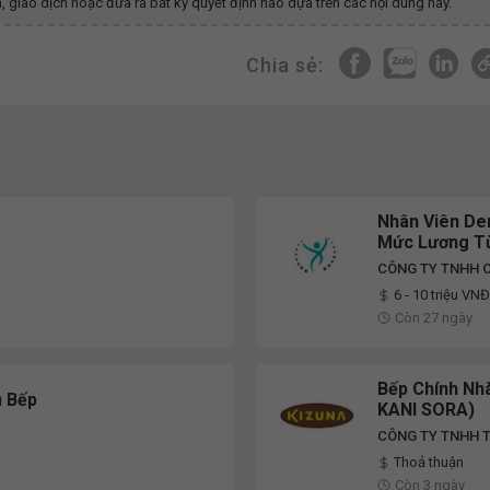
, giao dịch hoặc đưa ra bất kỳ quyết định nào dựa trên các nội dung này.
Chia sẻ:
Nhân Viên De
Mức Lương Từ
CÔNG TY TNHH 
6 - 10 triệu VNĐ
Còn 27 ngày
Bếp Chính Nh
 Bếp
KANI SORA)
CÔNG TY TNHH 
Thoả thuận
Còn 3 ngày