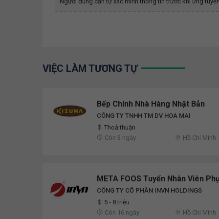
Người dùng cần tự xác minh thông tin trước khi ứng tuyển
VIỆC LÀM TƯƠNG TỰ
Bếp Chính Nhà Hàng Nhật Bản
CÔNG TY TNHH TM DV HOA MAI
Thoả thuận
Còn 3 ngày
Hồ Chí Minh
META FOOS Tuyển Nhân Viên Phụ
CÔNG TY CỔ PHẦN INVN HOLDINGS
5 - 8 triệu
Còn 16 ngày
Hồ Chí Minh