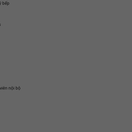
ý bếp
s
viên nội bộ