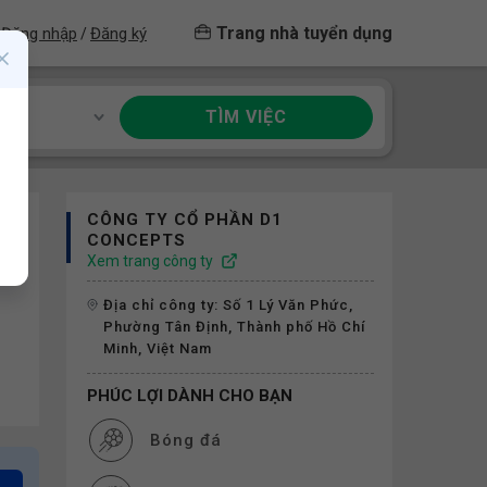
Trang nhà tuyển dụng
Đăng nhập
Đăng ký
/
TÌM VIỆC
ề
CÔNG TY CỔ PHẦN D1
CONCEPTS
Xem trang công ty
Địa chỉ công ty: Số 1 Lý Văn Phức,
Phường Tân Định, Thành phố Hồ Chí
Minh, Việt Nam
PHÚC LỢI DÀNH CHO BẠN
Bóng đá