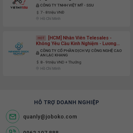
CÔNG TY TNHH VIỆT MỸ - SSU
7 - 8 triệu VNĐ
Hồ Chí Minh
[HCM] Nhân Viên Telesales -
HOT
Không Yêu Cầu Kinh Nghiệm - Lương
Cứng Từ 8 Triệu - Đi Làm Ngay
CÔNG TY CỔ PHẦN DỊCH VỤ CÔNG NGHỆ CAO
AN LẠC KHANG
8 - 9 triệu VND + Thưởng
Hồ Chí Minh
HỖ TRỢ DOANH NGHIỆP
quanly@joboko.com
0962.107.888