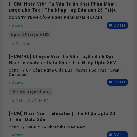
[HCM] Nhân Viên Tư Vấn Triển Khai Phần Mềm |
Được Đào Tạo | Thu Nhập Hấp Dẫn Đến 25 Triệu
CÔNG TY TNHH CÔNG NGHỆ PHẦN MỀM NASANI
Active
OMess
Upto 25 triệu VND
Hồ Chí Minh
[HCM/HN] Chuyên Viên Tư Vấn Tuyển Sinh Đại
Học/Telesales - Data Sẵn - Thu Nhập Upto 36M
Công Ty CP Công Nghệ Giáo Dục Trường Học Trực Tuyến -
Onschool
Active
OMess
16 - 36 triệu/tháng
Hà Nội, Hồ Chí Minh
[HCM] Nhân Viên Telesales | Thu Nhập Upto 20
Triệu | Data Sẵn
Công Ty TNHH Y Tế Shoubikai Việt Nam
Active
OMess