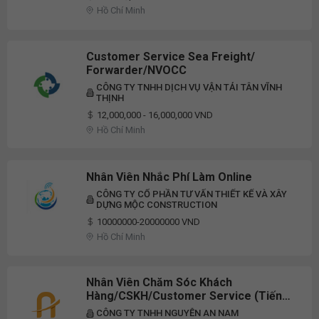
Hồ Chí Minh
Customer Service Sea Freight/
Forwarder/NVOCC
CÔNG TY TNHH DỊCH VỤ VẬN TẢI TÂN VĨNH
THỊNH
12,000,000 - 16,000,000 VND
Hồ Chí Minh
Nhân Viên Nhắc Phí Làm Online
CÔNG TY CỔ PHẦN TƯ VẤN THIẾT KẾ VÀ XÂY
DỰNG MỘC CONSTRUCTION
10000000-20000000 VND
Hồ Chí Minh
Nhân Viên Chăm Sóc Khách
Hàng/CSKH/Customer Service (Tiếng
Trung) - Không Yêu Cầu Kinh Nghiệm -
CÔNG TY TNHH NGUYỄN AN NAM