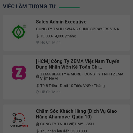
VIỆC LÀM TƯƠNG TỰ
Sales Admin Executive
CÔNG TY TNHH KWANG SUNG SPRAYERS VINA
13,000-14,000 /tháng
Hồ Chí Minh
[HCM] Công Ty ZEMA Việt Nam Tuyển
Dụng Nhân Viên Kế Toán Chi
Nhánh/Chăm Sóc Khách Hàng Full-
ZEMA BEAUTY & MORE - CÔNG TY TNHH ZEMA
Time 2026
VIỆT NAM
Từ 8 Triệu - Dưới 10 Triệu VNĐ / Tháng
Hồ Chí Minh
Chăm Sóc Khách Hàng (Dịch Vụ Giao
Hàng Ahamove-Quận 10)
CÔNG TY TNHH VIỆT MỸ - SSU
Thu nhập lên đến 8.300.000