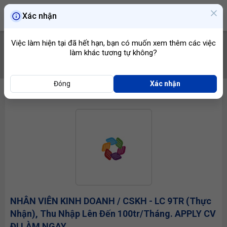
Xác nhận
Việc làm hiện tại đã hết hạn, bạn có muốn xem thêm các việc
làm khác tương tự không?
TÌM VIỆC
Đóng
Xác nhận
NHÂN VIÊN KINH DOANH
/ CSKH - LC 9TR (thực
Nhận), Thu Nhập Lên Đến 100tr/tháng. APPLY CV
ĐI LÀM NGAY