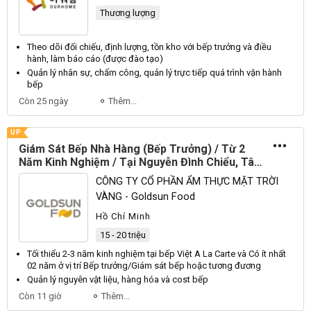
Thương lượng
Theo dõi đối chiếu, định lượng, tồn kho với
bếp trưởng
và điều
hành, làm báo cáo (được đào tạo)
Quản lý nhân sự, chấm công, quản lý trực tiếp quá trình vận hành
bếp
Còn 25 ngày
Thêm...
UP
Giám Sát Bếp Nhà Hàng (Bếp Trưởng) / Từ 2
Năm Kinh Nghiệm / Tại Nguyễn Đình Chiểu, Tân
Định, HCM
CÔNG TY CỔ PHẦN ẨM THỰC MẶT TRỜI
VÀNG - Goldsun Food
Hồ Chí Minh
15 - 20 triệu
Tối thiểu 2-3 năm kinh nghiệm tại
bếp
Việt A La Carte và Có ít nhất
02 năm ở vị trí
Bếp trưởng
/Giám sát
bếp
hoặc tương đương
Quản lý nguyên vật liệu, hàng hóa và cost
bếp
Còn 11 giờ
Thêm...