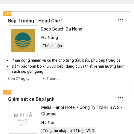
UP
Bếp Trưởng - Head Chef
Esco Beach Da Nang
Đà Nẵng
Thỏa thuận
Phân công nhiệm vụ cụ thể cho từng đầu
bếp
, phụ
bếp
trong ca
Đảm bảo toàn bộ khu vực
bếp
, dụng cụ và thiết bị nấu nướng luôn
sạch sẽ, gọn gàng
Còn 27 ngày
Thêm...
UP
Giám sát ca Bếp lạnh
Melia Hanoi Hotel - Công Ty TNHH S.a.s -
Ctamad
Hà Nội
Tổng thu nhập từ 14 triệu VND