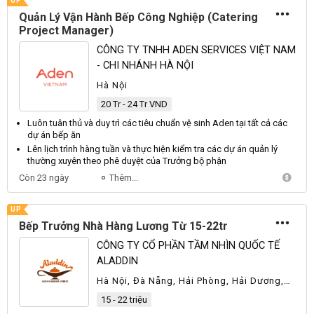
UP
Quản Lý Vận Hành Bếp Công Nghiệp (Catering
Project Manager)
CÔNG TY TNHH ADEN SERVICES VIỆT NAM
- CHI NHÁNH HÀ NỘI
Hà Nội
20 Tr - 24 Tr VND
Luôn tuân thủ và duy trì các tiêu chuẩn vệ sinh Aden tại tất cả các
dự án
bếp
ăn
Lên lịch trình hàng tuần và thực hiện kiểm tra các dự án quản lý
thường xuyên theo phê duyệt của
Trưởng
bộ phận
Còn 23 ngày
Thêm...
UP
Bếp Trưởng Nhà Hàng Lương Từ 15-22tr
CÔNG TY CỔ PHẦN TẦM NHÌN QUỐC TẾ
ALADDIN
Hà Nội, Đà Nẵng, Hải Phòng, Hải Dương,
Quảng Bình, Quảng Ninh, Thanh Hóa, Khác
15 - 22 triệu