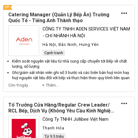
UP
Catering Manager (Quản Lý Bếp Ăn) Trường
Quốc Tế - Tiếng Anh Thành thạo
CÔNG TY TNHH ADEN SERVICES VIỆT NAM
- CHI NHÁNH HÀ NỘI
Hà Nội, Bắc Ninh, Hưng Yên
Cạnh tranh
Kiểm soát nguyên vật liệu từ nhà cung cấp chuyển tới
Bếp
về chất
lượng, số lượng
Ghi/giám sát nhân viên ghi sổ 3 bước và các biên bản huỷ món hay
huỷ nguyên vật liệu đối với
bếp
và thực hiện theo quy trình liên quan
Còn 9 ngày
Thêm...
Tổ Trưởng Cửa Hàng/Regular Crew Leader/
RCL Bếp, Dịch Vụ (Không Yêu Cầu Kinh Nghiệm)
(TP Thanh Hóa)
Công Ty TNHH Jollibee Việt Nam
Thanh Hóa
Từ 9.5 triệu