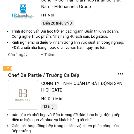
Công Ty Cổ Phần Giải Pháp Nhân Sự Việt
Nam - HRchannels Group
Hà Nội
Đến 20 triệu VNĐ
Trình độ học vấn:
Đại
học trở lên các ngành:
Quản
trị
Kinh
doanh,
Công
nghệ
Thực
phẩm,
Nhà
hàng -
Khách
sạn,
Logistics
.
Kinh nghiệm:
Tối
thiểu 5-7 năm trong lĩnh vực suất ăn công nghiệp,
F
&
B
, chuỗi nhà hàng hoặc dịch vụ vận hành quy mô lớn.
Còn 1 ngày
Thêm...
UP
Chef De Partie / Trưởng Ca Bếp
CÔNG TY TNHH QUẢN LÝ BẤT ĐỘNG SẢN
HIGHGATE
Hồ Chí Minh
13 triệu
báo cáo và phối hợp với
Bếp trưởng
để đảm bảo hoạt động
bếp
diễn ra hiệu quả và phục vụ khách hàng tốt nhất
Giám sát hoạt động
bếp
trong ca làm việc theo phân công của
Bếp trưởng