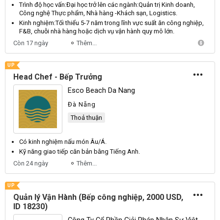
Trình độ học vấn:
Đại
học trở lên các ngành:
Quản
trị
Kinh
doanh,
Công
nghệ
Thực
phẩm,
Nhà
hàng -
Khách
sạn,
Logistics
.
Kinh nghiệm:
Tối
thiểu 5-7 năm trong lĩnh vực suất ăn công nghiệp,
F
&
B
, chuỗi nhà hàng hoặc dịch vụ vận hành quy mô lớn.
Còn 17 ngày
Thêm...
UP
Head Chef - Bếp Trưởng
Esco Beach Da Nang
Đà Nẵng
Thoả thuận
Có kinh nghiệm nấu món
Âu
/
Á
.
Kỹ năng giao tiếp căn bản bằng
Tiếng
Anh
.
Còn 24 ngày
Thêm...
UP
Quản lý Vận Hành (Bếp công nghiệp, 2000 USD,
ID 18230)