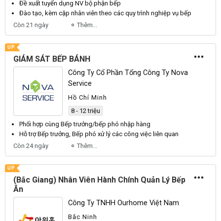
Đề xuất tuyển dụng NV bộ phận
bếp
Đào tạo, kèm cặp nhân viên theo các quy trình nghiệp vụ
bếp
Còn 21 ngày
Thêm...
UP
GIÁM SÁT BẾP BÁNH
Công Ty Cổ Phần Tổng Công Ty Nova
Service
Hồ Chí Minh
8 - 12 triệu
Phối hợp cùng
Bếp trưởng
/
bếp
phó nhập hàng
Hỗ trợ
Bếp trưởng
,
Bếp
phó xử lý các công việc liên quan
Còn 24 ngày
Thêm...
UP
(Bắc Giang) Nhân Viên Hành Chính Quản Lý Bếp
Ăn
Công Ty TNHH Ourhome Việt Nam
Bắc Ninh