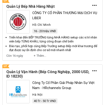
UP
Quản Lý Bếp Nhà Hàng Nhật
CÔNG TY CỔ PHẦN THƯƠNG MẠI DỊCH VỤ
LIBER
Hồ Chí Minh
16 - 20 triệu VNĐ
Triển khai đến
BẾP TRƯỞNG
từng NHÀ HÀNG setup các vị trí nhân
viên
bếp
TỪNG KHÂU, từng công đoạn chế biến
Đào tạo, phối hợp cùng
Bếp Trưởng
setup
Bếp
mới khai trương để
đạt được sự ổn định cho cơ sở mới nhanh nhất
Còn 16 ngày
Thêm...
UP
Quản Lý Vận Hành (Bếp Công Nghiệp, 2000 USD,
ID 18230)
Công Ty Cổ Phần Giải Pháp Nhân Sự Việt
Nam - HRchannels Group
Hà Nội
40 Tr - 50 Tr VND