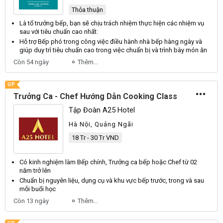
Thỏa thuận
Là tổ
trưởng
bếp
, bạn sẽ chịu trách nhiệm thực hiện các nhiệm vụ
sau với tiêu chuẩn cao nhất:
Hỗ trợ
Bếp
phó trong công việc điều hành nhà
bếp
hàng ngày và
giúp duy trì tiêu chuẩn cao trong việc chuẩn bị và trình bày món ăn
Còn 54 ngày
Thêm...
UP
Trưởng Ca - Chef Hướng Dẫn Cooking Class
Tập Đoàn A25 Hotel
Hà Nội, Quảng Ngãi
18 Tr - 30 Tr VND
Có kinh nghiệm làm
Bếp
chính,
Trưởng
ca
bếp
hoặc Chef từ 02
năm trở lên
Chuẩn bị nguyên liệu, dụng cụ và khu vực
bếp
trước, trong và sau
mỗi buổi học
Còn 13 ngày
Thêm...