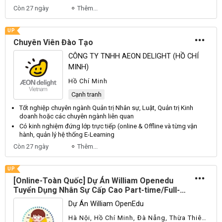
Còn 27 ngày
Thêm...
UP
Chuyên Viên Đào Tạo
CÔNG TY TNHH AEON DELIGHT (HỒ CHÍ
MINH)
Hồ Chí Minh
Cạnh tranh
Tốt nghiệp chuyên ngành
Quản
trị
Nhân sự
, Luật,
Quản
trị Kinh
doanh hoặc các chuyên ngành liên quan
Có kinh nghiệm đứng lớp trực tiếp (online & Offline và từng vận
hành,
quản lý
hệ thống E-Learning
Còn 27 ngày
Thêm...
UP
[Online-Toàn Quốc] Dự Án William Openedu
Tuyển Dụng Nhân Sự Cấp Cao Part-time/Full-
time 2026
Dự Án William OpenEdu
Hà Nội, Hồ Chí Minh, Đà Nẵng, Thừa Thiên