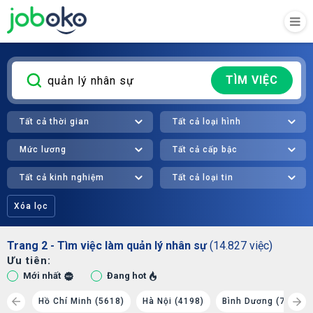
TÌM VIỆC
Tất cả thời gian
Tất cả loại hình
Mức lương
Tất cả cấp bậc
Tất cả kinh nghiệm
Tất cả loại tin
Xóa lọc
Trang 2 - Tìm việc làm quản lý nhân sự
(14.827 việc)
Ưu tiên:
Mới nhất
Đang hot
(549)
Hồ Chí Minh (5618)
Hà Nội (4198)
Bình Dương (733)