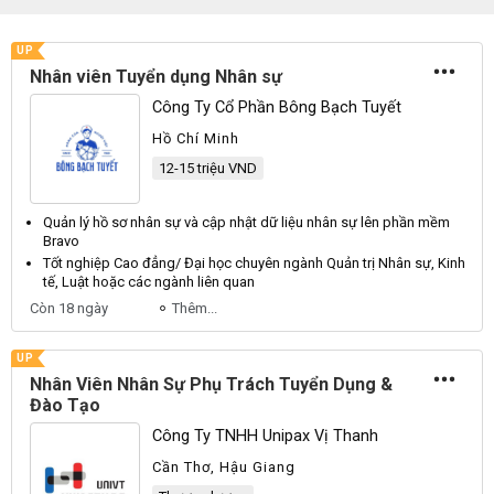
UP
Nhân viên Tuyển dụng Nhân sự
Công Ty Cổ Phần Bông Bạch Tuyết
Hồ Chí Minh
12-15 triệu VND
Quản lý
hồ sơ
nhân sự
và cập nhật dữ liệu
nhân sự
lên phần mềm
Bravo
Tốt nghiệp Cao đẳng/ Đại học chuyên ngành
Quản
trị
Nhân sự
, Kinh
tế, Luật hoặc các ngành liên quan
Còn 18 ngày
Thêm...
UP
Nhân Viên Nhân Sự Phụ Trách Tuyển Dụng &
Đào Tạo
Công Ty TNHH Unipax Vị Thanh
Cần Thơ, Hậu Giang