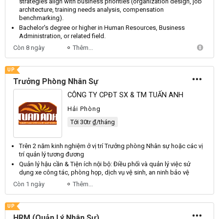
strategies align with business priorities (organization design, job
architecture, training needs analysis, compensation
benchmarking).
Bachelor's degree or higher in
Human
Resources
,
Business
Administration
, or related field.
Còn 8 ngày
Thêm...
UP
Trưởng Phòng Nhân Sự
CÔNG TY CPĐT SX & TM TUẤN ANH
Hải Phòng
Tới 30tr ₫/tháng
Trên 2 năm kinh nghiệm ở vị trí Trưởng phòng
Nhân sự
hoặc các vị
trí
quản lý
tương đương
Quản lý
hậu cần & Tiện ích nội bộ: Điều phối và
quản lý
việc sử
dụng xe công tác, phòng họp, dịch vụ vệ sinh, an ninh bảo vệ
Còn 1 ngày
Thêm...
UP
HRM (Quản Lý Nhân Sự)