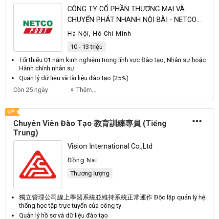
CÔNG TY CỔ PHẦN THƯƠNG MẠI VÀ
CHUYỂN PHÁT NHANH NỘI BÀI - NETCO
POST
Hà Nội, Hồ Chí Minh
10 - 13 triệu
Tối thiểu 01 năm kinh nghiệm trong lĩnh vực Đào tạo,
Nhân sự
hoặc
Hành chính
nhân sự
Quản lý
dữ liệu và tài liệu đào tạo (25%)
Còn 25 ngày
Thêm...
UP
Chuyên Viên Đào Tạo 教育訓練專員 (Tiếng
Trung)
Vision International Co.,Ltd
Đồng Nai
Thương lượng
獨立管理公司線上學習系統並維持系統正常運作 Độc lập
quản lý
hệ
thống học tập trực tuyến của công ty
Quản lý
hồ sơ và dữ liệu đào tạo