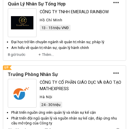
Quản Lý Nhân Sự Tổng Hợp
CÔNG TY TNHH EMERALD RAINBOW
Hồ Chí Minh
13 - 15 triệu VNĐ
Đại học trở lên chuyên ngành về
quản
trị
nhân sự
, pháp
lý
Am hiểu về
quản
trị
nhân sự
,
quản
lý hành chính
8 giờ trước
Thêm...
UP
Trưởng Phòng Nhân Sự
CÔNG TY CỔ PHẦN GIÁO DỤC VÀ ĐÀO TẠO
MATHEXPRESS
Hà Nội
24 - 30 triệu
Phát triển nguồn ứng viên
quản lý
và
nhân sự
kế cận
Phát triển đội ngũ
quản lý
và nguồn
nhân sự
kế cận, đáp ứng nhu
cầu mở rộng của Công ty