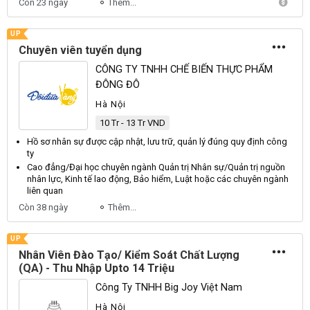
Còn 23 ngày
Thêm...
UP
Chuyên viên tuyển dụng
CÔNG TY TNHH CHẾ BIẾN THỰC PHẨM
ĐÔNG ĐÔ
Hà Nội
10 Tr - 13 Tr VND
Hồ sơ
nhân sự
được cập nhật, lưu trữ,
quản lý
đúng quy định công
ty
Cao đẳng/Đại học chuyên ngành
Quản
trị
Nhân sự
/
Quản
trị nguồn
nhân
lực, Kinh tế lao động, Bảo hiểm, Luật hoặc các chuyên ngành
liên quan
Còn 38 ngày
Thêm...
UP
Nhân Viên Đào Tạo/ Kiểm Soát Chất Lượng
(QA) - Thu Nhập Upto 14 Triệu
Công Ty TNHH Big Joy Việt Nam
Hà Nội