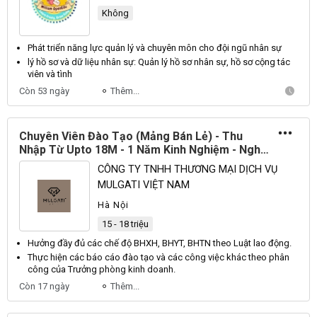
Huế, Khác
Không
Phát triển năng lực
quản lý
và chuyên môn cho đội ngũ
nhân sự
lý
hồ sơ và dữ liệu
nhân sự
: Quản
lý
hồ sơ
nhân sự
, hồ sơ cộng tác
viên và tình
Còn 53 ngày
Thêm...
Chuyên Viên Đào Tạo (Mảng Bán Lẻ) - Thu
Nhập Từ Upto 18M - 1 Năm Kinh Nghiệm - Nghĩa
Đô (Cầu Giấy - Hà Nội)
CÔNG TY TNHH THƯƠNG MẠI DỊCH VỤ
MULGATI VIỆT NAM
Hà Nội
15 - 18 triệu
Hưởng đầy đủ các chế độ
BHXH
,
BHYT
,
BHTN
theo
Luật
lao động.
Thực hiện các báo cáo đào tạo và các công việc khác theo phân
công của
Trưởng
phòng kinh doanh.
Còn 17 ngày
Thêm...