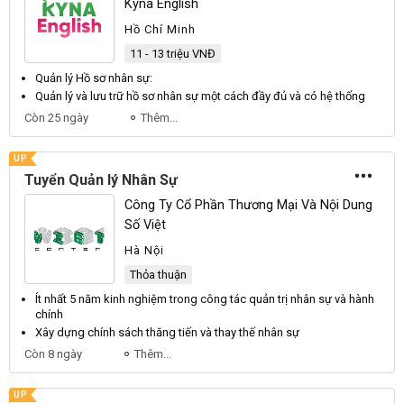
Kyna English
Hồ Chí Minh
11 - 13 triệu VNĐ
Quản lý
Hồ sơ
nhân sự
:
Quản lý
và lưu trữ hồ sơ
nhân sự
một cách đầy đủ và có hệ thống
Còn 25 ngày
Thêm...
UP
Tuyển Quản lý Nhân Sự
Công Ty Cổ Phần Thương Mại Và Nội Dung
Số Việt
Hà Nội
Thỏa thuận
Ít nhất 5 năm kinh nghiệm trong công tác
quản
trị
nhân sự
và hành
chính
Xây dựng chính sách thăng tiến và thay thế
nhân sự
Còn 8 ngày
Thêm...
UP