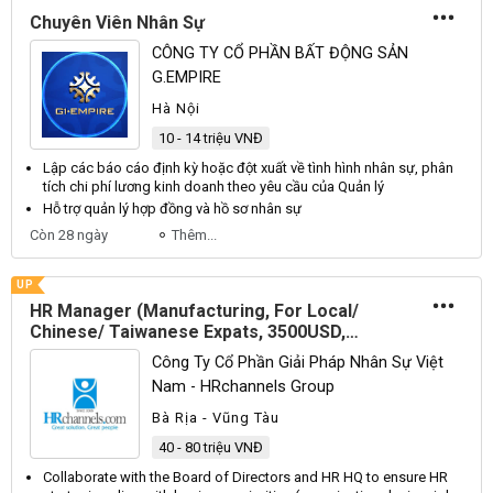
Chuyên Viên Nhân Sự
CÔNG TY CỔ PHẦN BẤT ĐỘNG SẢN
G.EMPIRE
Hà Nội
10 - 14 triệu VNĐ
Lập các báo cáo định kỳ hoặc đột xuất về tình hình
nhân sự
, phân
tích chi phí lương kinh doanh theo yêu cầu của
Quản lý
Hỗ trợ
quản lý
hợp đồng và hồ sơ
nhân sự
Còn 28 ngày
Thêm...
UP
HR Manager (Manufacturing, For Local/
Chinese/ Taiwanese Expats, 3500USD,
ID17987)
Công Ty Cổ Phần Giải Pháp Nhân Sự Việt
Nam - HRchannels Group
Bà Rịa - Vũng Tàu
40 - 80 triệu VNĐ
Collaborate with the
Board
of
Directors
and
HR
HQ
to ensure
HR