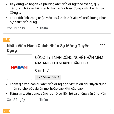
Xây dựng kế hoạch và phương án
tuyển dụng
theo tháng, quý,
năm, phù hợp với kế hoạch
nhân sự
và hoạt động kinh doanh của
Công ty
Theo dõi tình trạng nhận việc, quá trình thử việc và chất lượng
nhân
sự
sau
tuyển dụng
Còn 12 ngày
Thêm...
UP
Nhân Viên Hành Chính Nhân Sự Mảng Tuyển
Dụng
CÔNG TY TNHH CÔNG NGHỆ PHẦN MỀM
NASANI - CHI NHÁNH CẦN THƠ
Cần Thơ
8 - 15 triệu VND
Tham gia vào các dự án
tuyển dụng
đặc biệt, ví dụ như
tuyển dụng
nhân sự cho các dự án mới hoặc các vị trí cấp cao
Đăng tin
tuyển dụng
, sàng lọc hồ sơ, liên hệ và phỏng vấn ứng
viên
Còn 25 ngày
Thêm...
UP