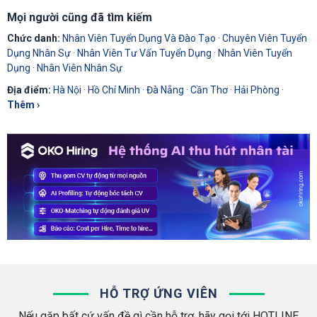
Mọi người cũng đã tìm kiếm
Chức danh:
Nhân Viên Tuyển Dụng Và Đào Tạo
·
Chuyên Viên Tuyển
Dụng Nhân Sự
·
Nhân Viên Tư Vấn Tuyển Dụng
·
Nhân Viên Tuyển
Dụng
·
Nhân Viên Nhân Sự
Địa điểm:
Hà Nội
·
Hồ Chí Minh
·
Đà Nẵng
·
Cần Thơ
·
Hải Phòng
·
Thêm ›
HỖ TRỢ ỨNG VIÊN
Nếu gặp bất cứ vấn đề gì cần hỗ trợ, hãy gọi tới HOTLINE