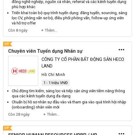
đồng nghề nghiệp, nguồn cá
nhân
, referral và các kênh
tuyển dụng
phù hợp khác
Triển khai toàn bộ quy trình
tuyển dụng
: đăng
tuyển
, sourcing, sàng
lọc CV, phỏng vấn sơ bộ, điều phối phỏng vấn, follow-up ứng
viên
và hỗ trợ offer
Còn 8 ngày
Thêm...
UP
Chuyên viên Tuyển dụng Nhân sự
CÔNG TY CỔ PHẦN BẤT ĐỘNG SẢN HECO
LAND
Hồ Chí Minh
1 - 1 triệu VNĐ
Chủ động tìm kiếm, sàng lọc và tiếp cận ứng
viên
tiềm năng thông
qua các kênh
tuyển dụng
đa dạng
Chuẩn bị hồ sơ
nhân sự
đầu vào và tham gia vào quá trình hội nhập
(onboarding)
nhân
viên
mới
Còn 28 ngày
Thêm...
UP