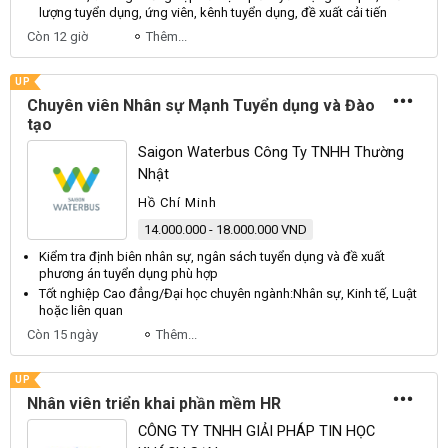
lượng
tuyển dụng
, ứng
viên
, kênh
tuyển dụng
, đề xuất cải tiến
Còn 12 giờ
Thêm...
UP
Chuyên viên Nhân sự Mạnh Tuyển dụng và Đào
tạo
Saigon Waterbus Công Ty TNHH Thường
Nhật
Hồ Chí Minh
14.000.000 - 18.000.000 VND
Kiểm tra định biên
nhân sự
, ngân sách
tuyển dụng
và đề xuất
phương án
tuyển dụng
phù hợp
Tốt nghiệp Cao đẳng/Đại học
chuyên
ngành:
Nhân sự
, Kinh tế, Luật
hoặc liên quan
Còn 15 ngày
Thêm...
UP
Nhân viên triển khai phần mềm HR
CÔNG TY TNHH GIẢI PHÁP TIN HỌC