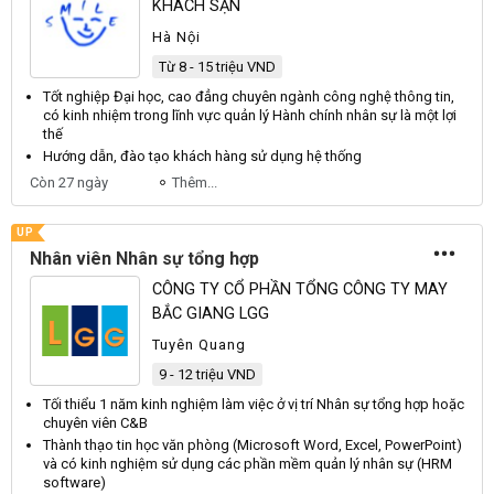
KHÁCH SẠN
Hà Nội
Từ 8 - 15 triệu VND
Tốt nghiệp Đại học, cao đẳng
chuyên
ngành công nghệ thông tin,
có kinh nhiệm trong lĩnh vực quản lý Hành chính
nhân sự
là một lợi
thế
Hướng dẫn, đào tạo khách hàng sử
dụng
hệ thống
Còn 27 ngày
Thêm...
UP
Nhân viên Nhân sự tổng hợp
CÔNG TY CỔ PHẦN TỔNG CÔNG TY MAY
BẮC GIANG LGG
Tuyên Quang
9 - 12 triệu VND
Tối thiểu 1 năm kinh nghiệm làm việc ở vị trí
Nhân sự
tổng hợp hoặc
chuyên viên
C&B
Thành thạo tin học văn phòng (Microsoft Word, Excel, PowerPoint)
và có kinh nghiệm sử
dụng
các phần mềm quản lý
nhân sự
(HRM
software)