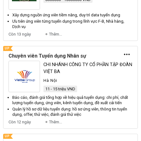
Xây dựng nguồn ứng
viên
tiềm năng, duy trì data
tuyển dụng
Ưu tiên ứng
viên
từng
tuyển dụng
trong lĩnh vực F-B, Nhà hàng,
Dịch vụ
Còn 13 ngày
Thêm...
UP
Chuyên viên Tuyển dụng Nhân sự
CHI NHÁNH CÔNG TY CỔ PHẦN TẬP ĐOÀN
VIỆT BA
Hà Nội
11 - 15 triệu VND
Báo cáo, đánh giá tổng hợp về hiệu quả
tuyển dụng
: chi phí, chất
lượng
tuyển dụng
, ứng
viên
, kênh
tuyển dụng
, đề xuất cải tiến
Quản lý hồ sơ dữ liệu
tuyển dụng
: hồ sơ ứng
viên
, thông tin
tuyển
dụng
, offer, thử việc, đánh giá thử việc
Còn 12 ngày
Thêm...
UP