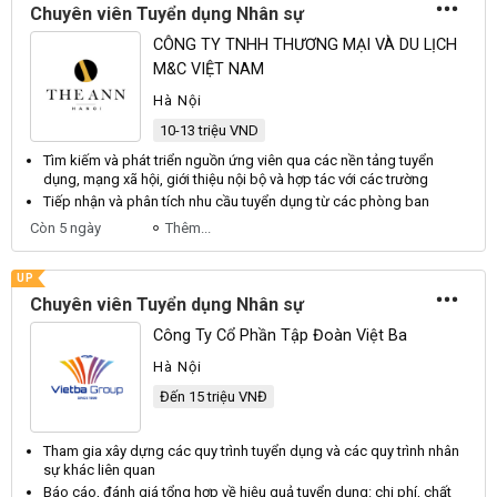
Chuyên viên Tuyển dụng Nhân sự
CÔNG TY TNHH THƯƠNG MẠI VÀ DU LỊCH
M&C VIỆT NAM
Hà Nội
10-13 triệu VND
Tìm kiếm và phát triển nguồn ứng
viên
qua các nền tảng
tuyển
dụng
, mạng xã hội, giới thiệu nội bộ và hợp tác với các trường
Tiếp nhận và phân tích nhu cầu
tuyển dụng
từ các phòng ban
Còn 5 ngày
Thêm...
UP
Chuyên viên Tuyển dụng Nhân sự
Công Ty Cổ Phần Tập Đoàn Việt Ba
Hà Nội
Đến 15 triệu VNĐ
Tham gia xây dựng các quy trình
tuyển dụng
và các quy trình
nhân
sự
khác liên quan
Báo cáo, đánh giá tổng hợp về hiệu quả
tuyển dụng
: chi phí, chất